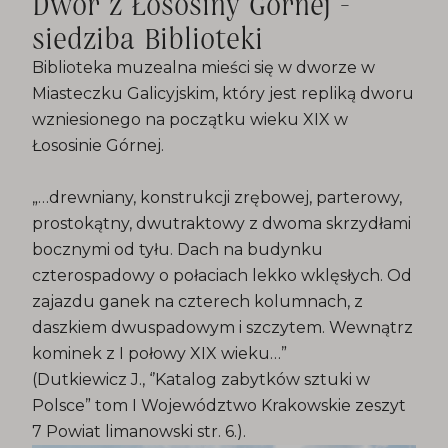
Dwór z Łososiny Górnej -
siedziba Biblioteki
Biblioteka muzealna mieści się w dworze w
Miasteczku Galicyjskim, który jest repliką dworu
wzniesionego na początku wieku XIX w
Łososinie Górnej.
„…drewniany, konstrukcji zrębowej, parterowy,
prostokątny, dwutraktowy z dwoma skrzydłami
bocznymi od tyłu. Dach na budynku
czterospadowy o połaciach lekko wklęsłych. Od
zajazdu ganek na czterech kolumnach, z
daszkiem dwuspadowym i szczytem. Wewnątrz
kominek z I połowy XIX wieku…”
(Dutkiewicz J., ‘’Katalog zabytków sztuki w
Polsce” tom I Województwo Krakowskie zeszyt
7 Powiat limanowski str. 6.).