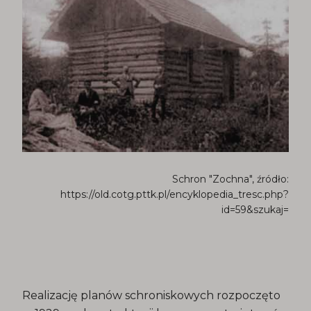
Schron "Zochna", źródło:
https://old.cotg.pttk.pl/encyklopedia_tresc.php?
id=59&szukaj=
Realizację planów schroniskowych rozpoczęto