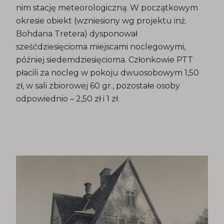
nim stację meteorologiczną. W początkowym
okresie obiekt (wzniesiony wg projektu inż.
Bohdana Tretera) dysponował
sześćdziesięcioma miejscami noclegowymi,
później siedemdziesięcioma. Członkowie PTT
płacili za nocleg w pokoju dwuosobowym 1,50
zł, w sali zbiorowej 60 gr., pozostałe osoby
odpowiednio – 2,50 zł i 1 zł.