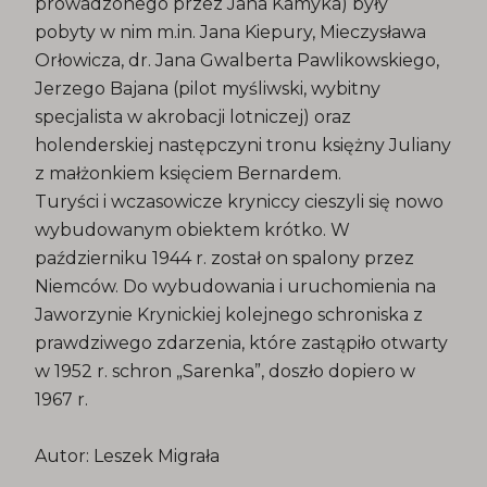
prowadzonego przez Jana Kamyka) były
pobyty w nim m.in. Jana Kiepury, Mieczysława
Orłowicza, dr. Jana Gwalberta Pawlikowskiego,
Jerzego Bajana (pilot myśliwski, wybitny
specjalista w akrobacji lotniczej) oraz
holenderskiej następczyni tronu księżny Juliany
z małżonkiem księciem Bernardem.
Turyści i wczasowicze kryniccy cieszyli się nowo
wybudowanym obiektem krótko. W
październiku 1944 r. został on spalony przez
Niemców. Do wybudowania i uruchomienia na
Jaworzynie Krynickiej kolejnego schroniska z
prawdziwego zdarzenia, które zastąpiło otwarty
w 1952 r. schron „Sarenka”, doszło dopiero w
1967 r.
Autor: Leszek Migrała