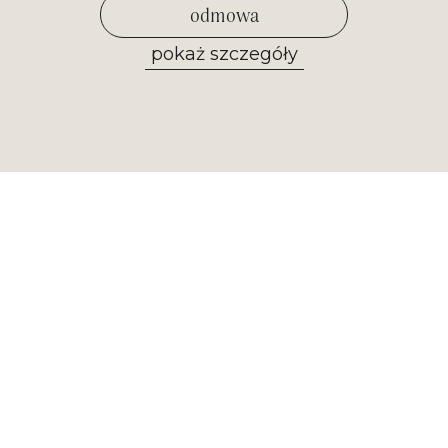
odmowa
pokaż szczegóły
zezwól na wybrane
Newsletter
Otrzymuj najważniejsze informacje z
naszego muzeum. Zapisz się już
teraz!