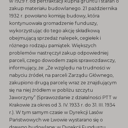
w 1929 r. od pertraktacji kupna gruntu i starań o
zakup materiału budowlanego. 21 października
1932 r. powołano komisję budowy, która
kontynuowała gromadzenie funduszy,
wykorzystując do tego akcję składkową
obejmującą sprzedaż nalepek, cegiełek i
różnego rodzaju pamiątek. Większych
problemów nastręczył zakup odpowiedniej
parceli, czego dowodem zapis sprawozdawczy,
informujący, że: „Ze względu na trudności w
nabyciu źródeł, na parceli Zarządu Głównego,
zakupiono drugą parcelę wraz ze znajdującym
się na niej źródłem w pobliżu szczytu
Jaworzyny” (Sprawozdanie z działalności PTT w
Krakowie za okres od 3. IV. 1933 r. do 31. III. 1934
r.). W tym samym czasie w Dyrekcji Lasów
Państwowych we Lwowie wystarano się o
drewno budowlane; w Dyrekcji Funduszu