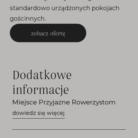
standardowo urządzonych pokojach
gościnnych.
zobacz ofertę
Dodatkowe
informacje
Przejdź
Miejsce Przyjazne Rowerzystom
do
Miejsce
Przyjazne
Rowerzystom