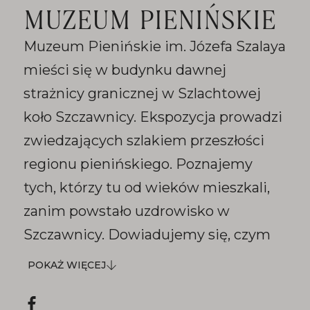
MUZEUM PIENIŃSKIE
Muzeum Pienińskie im. Józefa Szalaya
mieści się w budynku dawnej
strażnicy granicznej w Szlachtowej
koło Szczawnicy. Ekspozycja prowadzi
zwiedzających szlakiem przeszłości
regionu pienińskiego. Poznajemy
tych, którzy tu od wieków mieszkali,
zanim powstało uzdrowisko w
Szczawnicy. Dowiadujemy się, czym
pokaż
była dla nich rzeka Dunajec i górskie
POKAŻ WIĘCEJ
więcej
połoniny. Usłyszymy dlaczego musieli
Social
opuścić swoje domy i ziemie.