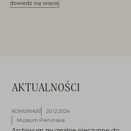
szczawnickich.
dowiedz się więcej
AKTUALNOŚCI
KOMUNIKAT
20.12.2024
Muzeum Pienińskie
Archiwum muzealne nieczynne do