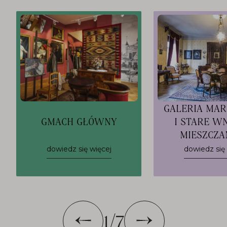
GALERIA MARI
GMACH GŁÓWNY
I STARE W
MIESZCZA
dowiedz się więcej
dowiedz się 
1
/
7