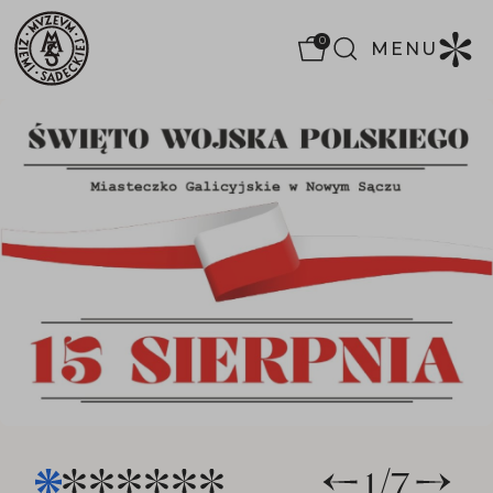
0
MENU
1
/
7