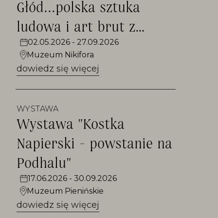
Głód...polska sztuka
ludowa i art brut z
kolekcji Jochena
02.05.2026 - 27.09.2026
Muzeum Nikifora
Schmidta"
dowiedz się więcej
WYSTAWA
Wystawa "Kostka
Napierski - powstanie na
Podhalu"
17.06.2026 - 30.09.2026
Muzeum Pienińskie
dowiedz się więcej