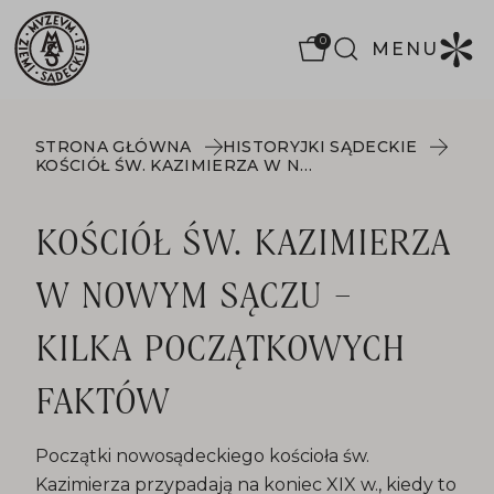
0
MENU
STRONA GŁÓWNA
HISTORYJKI SĄDECKIE
KOŚCIÓŁ ŚW. KAZIMIERZA W NOWYM SĄCZU – KILKA POCZĄTKOWYCH FAKTÓW
KOŚCIÓŁ ŚW. KAZIMIERZA
W NOWYM SĄCZU –
KILKA POCZĄTKOWYCH
FAKTÓW
Początki nowosądeckiego kościoła św.
Kazimierza przypadają na koniec XIX w., kiedy to