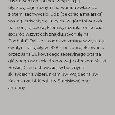
rusztowań i odsłonięcie wnętrza […],
błyszczącego różnymi barwami, a zwłaszcza
złotem, zachwycało ludzi [dekoracja malarska]
wyciągała świątynię iluzyjnie w górę i stworzyła
harmonijną całość, która wyróżniała ten kościół
spośród wszystkich znajdujących się na
Podhalu”. Dalsze zasadnicze zmiany w wystroju
świątyni nastąpiły w 1928 r. po zaprojektowaniu
przez Jana Bukowskiego secesyjnego ołtarza
głównego (w części środkowej z obrazem Matki
Boskiej Częstochowskiej, w bocznych
skrzydłach z wizerunkami św. Wojciecha, św.
Kazimierza, bł. Kingi i św. Stanisława) oraz
ambony.