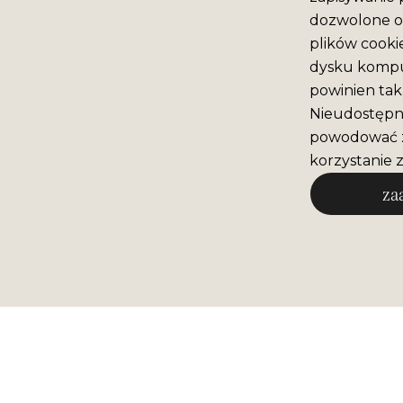
dozwolone o 
plików cooki
dysku komput
powinien tak
Nieudostępni
powodować z
korzystanie z
za