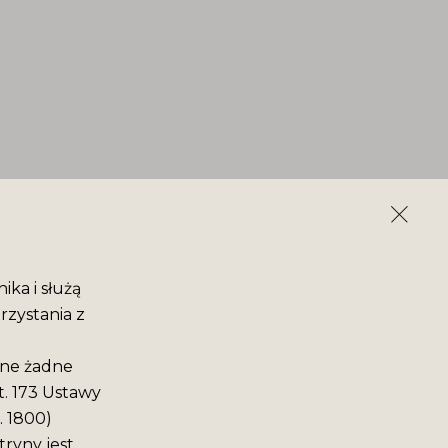
ika i służą
rzystania z
ane żadne
t. 173 Ustawy
. 1800)
ryny jest