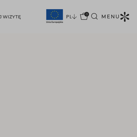
0
PL
MENU
J WIZYTĘ