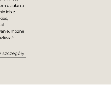
em działania
ie ich z
ies,
al.
wanie, możne
żliwiać
 szczegóły