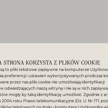
A STRONA KORZYSTA Z PLIKÓW COOKIE
” są to pliki tekstowe zapisywne na komputerze Użytkown
ia preferencji i ustawień wykorzystywanych prodczas ko
ane przez nas pliki cookie nie umożliwiają identyfikacji
 odwiedzających naszą witrynę i nie są w nich zapisyw
tóre mogły by taką identyfikację umożliwić. Zgodnie z ar
ca 2004 roku Prawo telekomunikacyjne (Dz. U. Nr 171, poz
plików tekstowych na dysku komputera Użytkownika wit