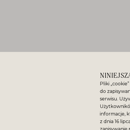
NINIEJSZ
Pliki „cookie
do zapisywan
serwisu. Używ
Użytkowników
informacje, k
z dnia 16 lip
zapisywanie 