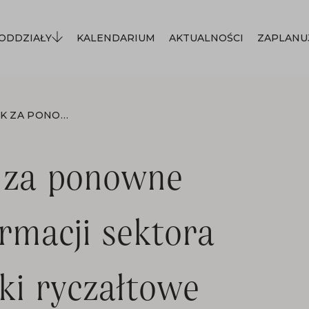
ODDZIAŁY
KALENDARIUM
AKTUALNOŚCI
ZAPLANU
ZAŁĄCZNIK 2 CENNIK ZA PONOWNE WYKORZYSTANIE INFORMACJI SEKTORA PUBLICZNEGO - STAWKI RYCZAŁTOWE
k za ponowne
rmacji sektora
ki ryczałtowe