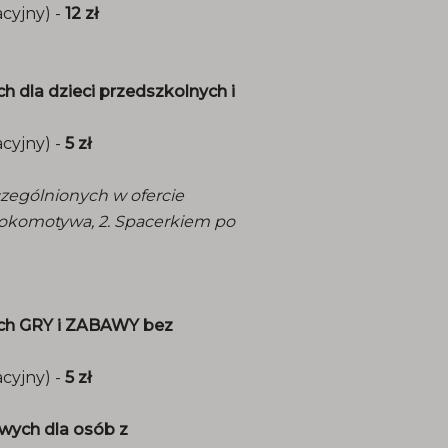
acyjny) -
12 zł
 dla dzieci przedszkolnych i
acyjny) -
5 zł
czególnionych w ofercie
i lokomotywa, 2. Spacerkiem po
ych GRY i ZABAWY bez
acyjny) -
5 zł
wych dla osób z