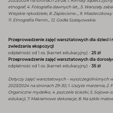
2023/2024 na stronach 25-28, 1. Klimaty Sądecczyzny..,
etnograf, 4. Fotografia dawnych lat.., 5. Warszaty zaba
Wiejskie rękodzieło, 8. Zaplecione..., 9. Miasteczkowy
11. Etnografia Pienin.., 12. Godła Szalayowskie.
Przeprowadzenie zajęć warsztatowych dla dzieci i 
zwiedzania ekspozycji
odpłatność od 1 os. (karnet edukacyjny) -
25 zł
Przeprowadzenie zajęć warsztatowych dla dorosłyc
odpłatność od 1 os. (karnet edukacyjny) -
35 zł
Dotyczy zajęć warsztatowych - wyszczególnionych w
2023/2024 na stronach 29-30; 1. Uszyte marzenia, 2. 
Organiczne mydełko, 4. pszczele ścieżki, 5. Sojowe-
edukacji, 7. Makramowe dekoracje, 8. Na szkle malo