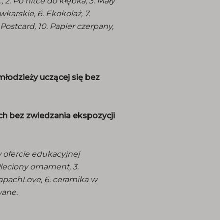
 2. Po nitce do kłębka, 3. Mały
wkarskie, 6. Ekokolaż, 7.
 Postcard, 10. Papier czerpany,
młodzieży uczącej się bez
h bez zwiedzania ekspozycji
 ofercie edukacyjnej
Pleciony ornament, 3.
zapachLove, 6. ceramika w
wane.