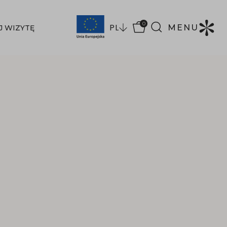
0
PL
MENU
J WIZYTĘ