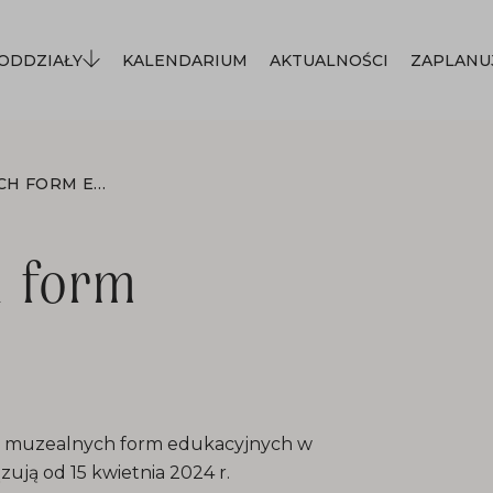
ODDZIAŁY
KALENDARIUM
AKTUALNOŚCI
ZAPLANU
CENNIK MUZEALNYCH FORM EDUKACYJNYCH
h form
ia muzealnych form edukacyjnych w
zują od 15 kwietnia 2024 r.