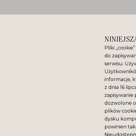
NINIEJSZ
Pliki „cookie
do zapisywan
serwisu. Używ
Użytkowników
informacje, k
z dnia 16 lip
zapisywanie 
dozwolone o 
plików cooki
dysku komput
powinien tak
Nieudostępni