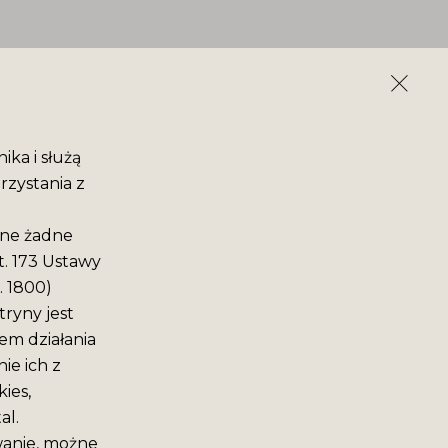
ika i służą
rzystania z
ane żadne
t. 173 Ustawy
. 1800)
ryny jest
em działania
ie ich z
ies,
al.
wanie, możne