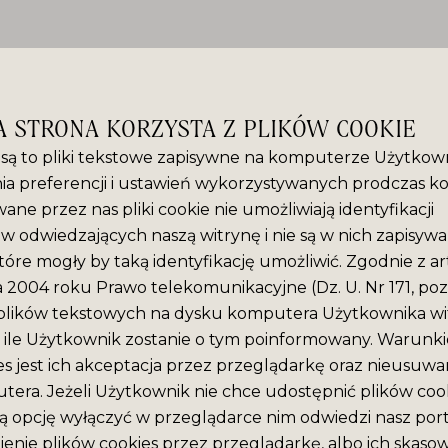
A STRONA KORZYSTA Z PLIKÓW COOKIE
” są to pliki tekstowe zapisywne na komputerze Użytkown
ia preferencji i ustawień wykorzystywanych prodczas ko
ane przez nas pliki cookie nie umożliwiają identyfikacji
 odwiedzających naszą witrynę i nie są w nich zapisyw
tóre mogły by taką identyfikację umożliwić. Zgodnie z ar
ca 2004 roku Prawo telekomunikacyjne (Dz. U. Nr 171, poz
plików tekstowych na dysku komputera Użytkownika wit
ile Użytkownik zostanie o tym poinformowany. Warunki
es jest ich akceptacja przez przeglądarkę oraz nieusuwan
era. Jeżeli Użytkownik nie chce udostępnić plików cook
ą opcję wyłączyć w przeglądarce nim odwiedzi nasz port
enie plików cookies przez przeglądarkę, albo ich skaso