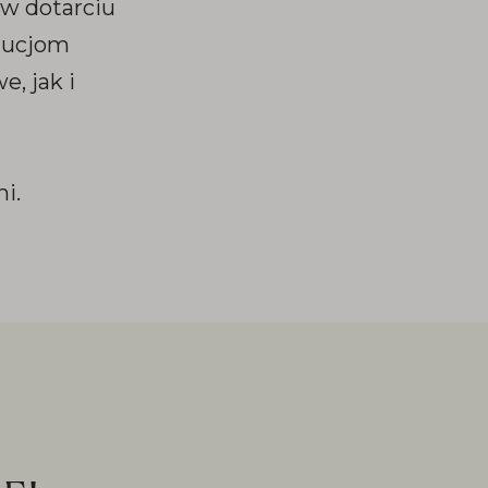
w dotarciu
ytucjom
, jak i
i.