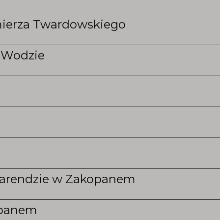
mierza Twardowskiego
j Wodzie
arendzie w Zakopanem
opanem