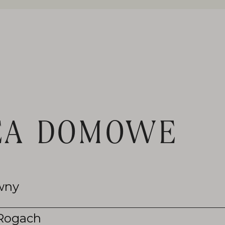
EA DOMOWE
wny
 Rogach