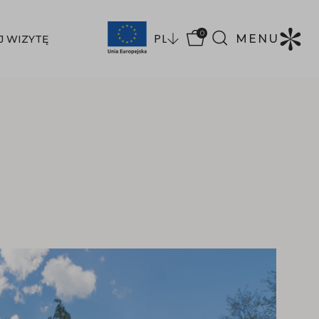
0
PL
MENU
J WIZYTĘ