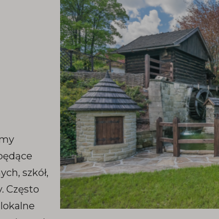
amy
 będące
ch, szkół,
y. Często
dlokalne