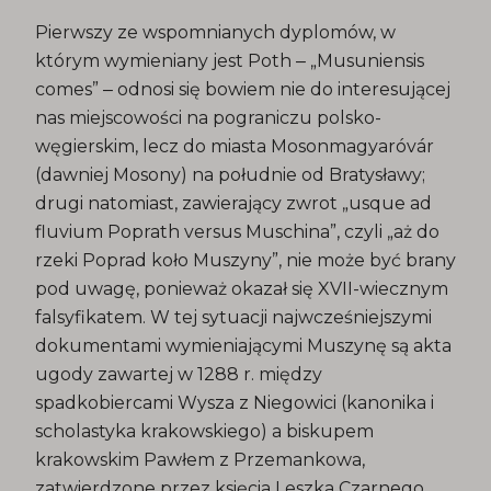
Pierwszy ze wspomnianych dyplomów, w
którym wymieniany jest Poth ‒ „Musuniensis
comes” ‒ odnosi się bowiem nie do interesującej
nas miejscowości na pograniczu polsko-
węgierskim, lecz do miasta Mosonmagyaróvár
(dawniej Mosony) na południe od Bratysławy;
drugi natomiast, zawierający zwrot „usque ad
fluvium Poprath versus Muschina”, czyli „aż do
rzeki Poprad koło Muszyny”, nie może być brany
pod uwagę, ponieważ okazał się XVII-wiecznym
falsyfikatem. W tej sytuacji najwcześniejszymi
dokumentami wymieniającymi Muszynę są akta
ugody zawartej w 1288 r. między
spadkobiercami Wysza z Niegowici (kanonika i
scholastyka krakowskiego) a biskupem
krakowskim Pawłem z Przemankowa,
zatwierdzone przez księcia Leszka Czarnego.