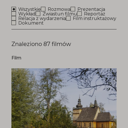
Wszystkie
Rozmowa
Prezentacja
Wykład
Zwiastun filmu
Reportaż
Relacja z wydarzenia
Film instruktażowy
Dokument
Znaleziono
87
filmów
Film