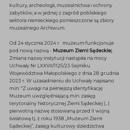
kultury, archeologii, muzealnictwa i ochrony
zabytków, a w jednej z zagród pobliskiego
sektora niemieckiego pomieszczone są zbiory
muzealnego Archiwum.
Od 24 stycznia 2024 r. muzeum funkcjonuje
pod nową nazwą -
Muzeum Ziemi Sądeckie
j.
Zmiana nazwy instytucji nastąpiła na mocy
Uchwały Nr LXXVII/1125/23 Sejmiku
Województwa Małopolskiego z dnia 28 grudnia
2023 r. W uzasadnieniu do Uchwały napisano
m.in: "Z uwagi na pełniejszą identyfikację
Muzeum uwzględniającą m.in. zasięg
terytorialny historycznej Ziemi Sądeckiej (...)
pierwotną nazwę stosowaną przed II wojną
światową tj. z roku 1938 „Muzeum Ziemi
Sądeckiej”, zasięg kulturowy dziedzictwa