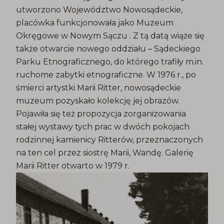
utworzono Województwo Nowosądeckie,
placówka funkcjonowała jako Muzeum
Okręgowe w Nowym Sączu . Z tą datą wiąże się
także otwarcie nowego oddziału – Sądeckiego
Parku Etnograficznego, do którego trafiły m.in.
ruchome zabytki etnograficzne. W 1976 r., po
śmierci artystki Marii Ritter, nowosądeckie
muzeum pozyskało kolekcję jej obrazów.
Pojawiła się też propozycja zorganizowania
stałej wystawy tych prac w dwóch pokojach
rodzinnej kamienicy Ritterów, przeznaczonych
na ten cel przez siostrę Marii, Wandę. Galerię
Marii Ritter otwarto w 1979 r.