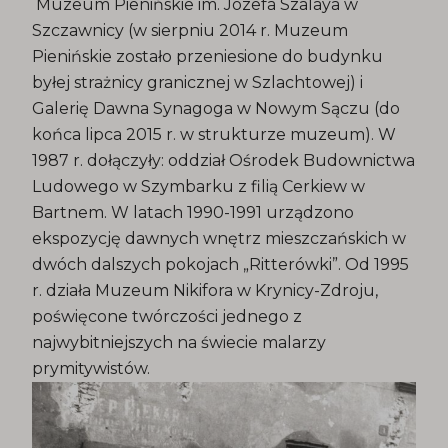
Muzeum Pienińskie im. Józefa Szalaya w
Szczawnicy (w sierpniu 2014 r. Muzeum
Pienińskie zostało przeniesione do budynku
byłej strażnicy granicznej w Szlachtowej) i
Galerię Dawna Synagoga w Nowym Sączu (do
końca lipca 2015 r. w strukturze muzeum). W
1987 r. dołączyły: oddział Ośrodek Budownictwa
Ludowego w Szymbarku z filią Cerkiew w
Bartnem. W latach 1990-1991 urządzono
ekspozycję dawnych wnętrz mieszczańskich w
dwóch dalszych pokojach „Ritterówki”. Od 1995
r. działa Muzeum Nikifora w Krynicy-Zdroju,
poświęcone twórczości jednego z
najwybitniejszych na świecie malarzy
prymitywistów.