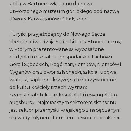
z filią w Bartnem włączono do nowo
utworzonego muzeum gorlickiego pod nazwą
„Dwory Karwacjanów i Gładyszów”.
Turyści przyjeżdżający do Nowego Sącza
chętnie odwiedzają Sądecki Park Etnograficzny,
w którym prezentowane są wyposażone
budynki mieszkalne i gospodarskie Lachów i
Górali Sądeckich, Pogórzan, Łemków, Niemców i
Cyganów oraz dwór szlachecki, szkoła ludowa,
wiatraki, kapliczki i krzyże; są też przywrócone
do kultu kościoły trzech wyznań:
rzymskokatolicki, grekokatolicki i ewangelicko-
augsburski. Najmłodszym sektorem skansenu
jest sektor przemysłu wiejskiego z napędzanymi
siłą wody młynem, foluszem i dwoma tartakami.