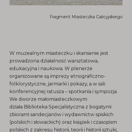
Fragment Miasteczka Galicyjskiego
W muzealnym miasteczku i skansenie jest
prowadzona działalność warsztatowa,
edukacyjna i naukowa. W plenerze
organizowane są imprezy etnograficzno-
folklorystyczne, jarmarki i pokazy, a w sali
konferencyjnej ratusza – spotkania i sympozja.
We dworze małomiasteczkowym
działa Biblioteka Specjalistyczna z bogatymi
zbiorami sandecjanów i wydawnictw spiskich
(polskich i słowackich) oraz książek i czasopism
polskich z zakresu historii, teorii i historii sztuki,