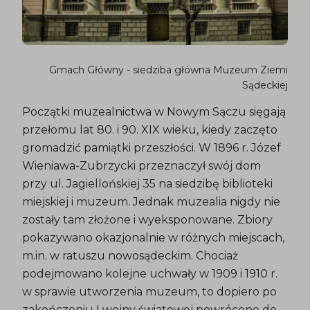
Gmach Główny - siedziba główna Muzeum Ziemi
Sądeckiej
Początki muzealnictwa w Nowym Sączu sięgają
przełomu lat 80. i 90. XIX wieku, kiedy zaczęto
gromadzić pamiątki przeszłości. W 1896 r. Józef
Wieniawa-Zubrzycki przeznaczył swój dom
przy ul. Jagiellońskiej 35 na siedzibę biblioteki
miejskiej i muzeum. Jednak muzealia nigdy nie
zostały tam złożone i wyeksponowane. Zbiory
pokazywano okazjonalnie w różnych miejscach,
m.in. w ratuszu nowosądeckim. Chociaż
podejmowano kolejne uchwały w 1909 i 1910 r.
w sprawie utworzenia muzeum, to dopiero po
zakończeniu I wojny światowej powrócono do