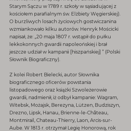
Starym Sączu w 1789 r. szkoły w sąsiadującej z
kościołem parafialnym św. Elżbiety Węgierskiej).
O burzliwych losach życiowych gostwiczanina
wzmiankowało kilku autorów. Henryk Mościcki
napisał, że: „20 maja 1807 r. wstąpił do pułku
lekkokonnych gwardii napoleońskiej i brał
jeszcze udział w kampanii [hiszpańskiej] ” (Polski
Słownik Biograficzny).
Z kolei Robert Bielecki, autor Słownika
biograficznego oficerów powstania
listopadowego oraz książki Szwoleżerowie
gwardii, nadmienił, iż odbył kampanie: Wagram,
Witebsk, Możajsk, Berezyna, Lützen, Budziszyn,
Drezno, Lipsk, Hanau, Brienne-le-Château,
Montmirail, Chateau-Thierry, Laon, Arcis-sur-
Aube. W 1813 r. otrzymał Legię Honorową, rok