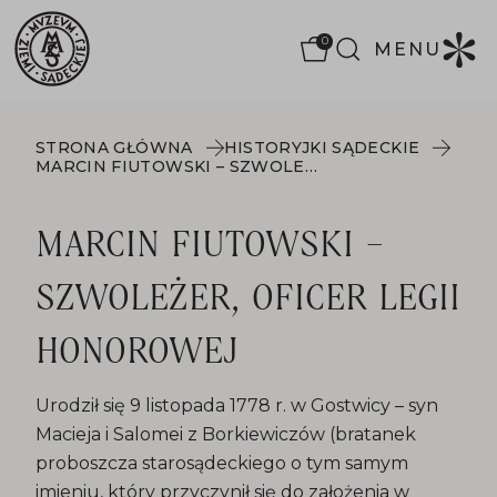
0
MENU
STRONA GŁÓWNA
HISTORYJKI SĄDECKIE
MARCIN FIUTOWSKI – SZWOLEŻER, OFICER LEGII HONOROWEJ
MARCIN FIUTOWSKI –
SZWOLEŻER, OFICER LEGII
HONOROWEJ
Urodził się 9 listopada 1778 r. w Gostwicy – syn
Macieja i Salomei z Borkiewiczów (bratanek
proboszcza starosądeckiego o tym samym
imieniu, który przyczynił się do założenia w