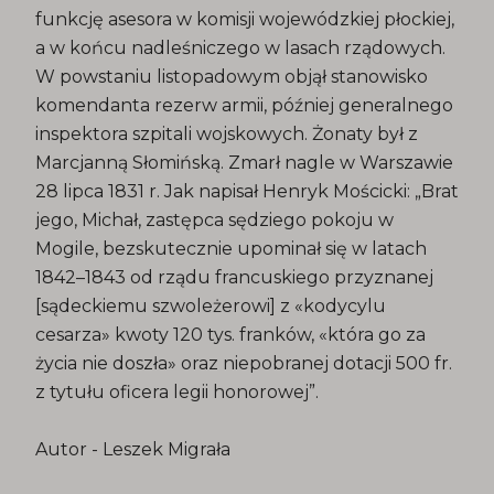
funkcję asesora w komisji wojewódzkiej płockiej,
a w końcu nadleśniczego w lasach rządowych.
W powstaniu listopadowym objął stanowisko
komendanta rezerw armii, później generalnego
inspektora szpitali wojskowych. Żonaty był z
Marcjanną Słomińską. Zmarł nagle w Warszawie
28 lipca 1831 r. Jak napisał Henryk Mościcki: „Brat
jego, Michał, zastępca sędziego pokoju w
Mogile, bezskutecznie upominał się w latach
1842–1843 od rządu francuskiego przyznanej
[sądeckiemu szwoleżerowi] z «kodycylu
cesarza» kwoty 120 tys. franków, «która go za
życia nie doszła» oraz niepobranej dotacji 500 fr.
z tytułu oficera legii honorowej”.
Autor - Leszek Migrała