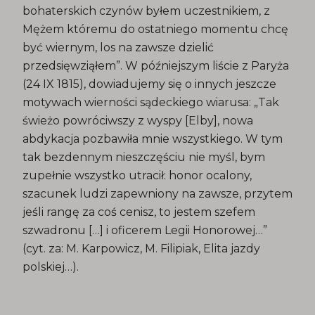
bohaterskich czynów byłem uczestnikiem, z
Mężem któremu do ostatniego momentu chcę
być wiernym, los na zawsze dzielić
przedsięwziąłem”. W późniejszym liście z Paryża
(24 IX 1815), dowiadujemy się o innych jeszcze
motywach wierności sądeckiego wiarusa: „Tak
świeżo powróciwszy z wyspy [Elby], nowa
abdykacja pozbawiła mnie wszystkiego. W tym
tak bezdennym nieszczęściu nie myśl, bym
zupełnie wszystko utracił: honor ocalony,
szacunek ludzi zapewniony na zawsze, przytem
jeśli rangę za coś cenisz, to jestem szefem
szwadronu […] i oficerem Legii Honorowej…”
(cyt. za: M. Karpowicz, M. Filipiak, Elita jazdy
polskiej…).