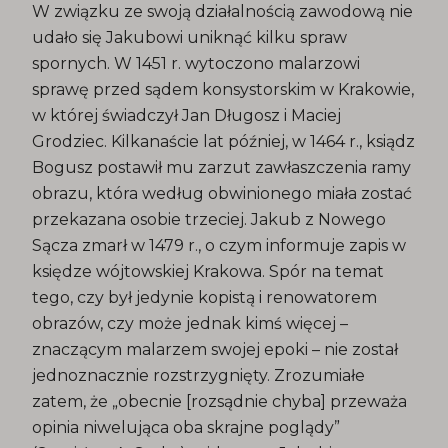
W związku ze swoją działalnością zawodową nie
udało się Jakubowi uniknąć kilku spraw
spornych. W 1451 r. wytoczono malarzowi
sprawę przed sądem konsystorskim w Krakowie,
w której świadczył Jan Długosz i Maciej
Grodziec. Kilkanaście lat później, w 1464 r., ksiądz
Bogusz postawił mu zarzut zawłaszczenia ramy
obrazu, która według obwinionego miała zostać
przekazana osobie trzeciej. Jakub z Nowego
Sącza zmarł w 1479 r., o czym informuje zapis w
księdze wójtowskiej Krakowa. Spór na temat
tego, czy był jedynie kopistą i renowatorem
obrazów, czy może jednak kimś więcej –
znaczącym malarzem swojej epoki – nie został
jednoznacznie rozstrzygnięty. Zrozumiałe
zatem, że „obecnie [rozsądnie chyba] przeważa
opinia niwelująca oba skrajne poglądy”