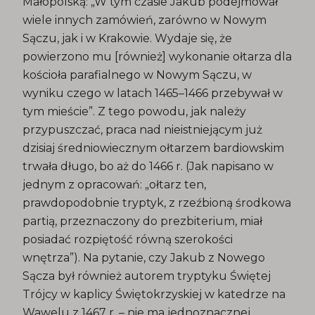
Małopolską: „W tym czasie Jakub podejmował
wiele innych zamówień, zarówno w Nowym
Sączu, jak i w Krakowie. Wydaje się, że
powierzono mu [również] wykonanie ołtarza dla
kościoła parafialnego w Nowym Sączu, w
wyniku czego w latach 1465–1466 przebywał w
tym mieście”. Z tego powodu, jak należy
przypuszczać, praca nad nieistniejącym już
dzisiaj średniowiecznym ołtarzem bardiowskim
trwała długo, bo aż do 1466 r. (Jak napisano w
jednym z opracowań: „ołtarz ten,
prawdopodobnie tryptyk, z rzeźbioną środkowa
partią, przeznaczony do prezbiterium, miał
posiadać rozpiętość równą szerokości
wnętrza”). Na pytanie, czy Jakub z Nowego
Sącza był również autorem tryptyku Świętej
Trójcy w kaplicy Świętokrzyskiej w katedrze na
Wawelu z 1467 r. – nie ma jednoznacznej