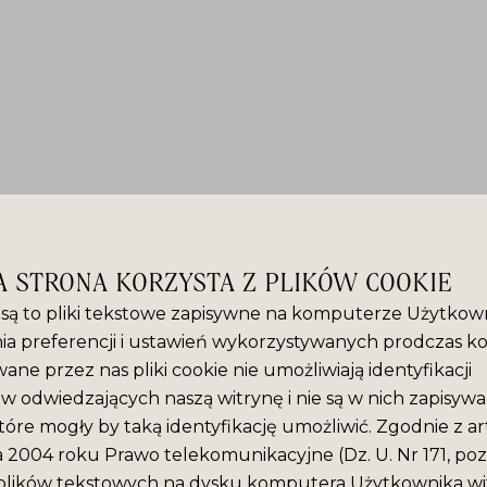
A STRONA KORZYSTA Z PLIKÓW COOKIE
” są to pliki tekstowe zapisywne na komputerze Użytkown
ia preferencji i ustawień wykorzystywanych prodczas ko
ane przez nas pliki cookie nie umożliwiają identyfikacji
 odwiedzających naszą witrynę i nie są w nich zapisyw
tóre mogły by taką identyfikację umożliwić. Zgodnie z ar
ca 2004 roku Prawo telekomunikacyjne (Dz. U. Nr 171, poz
plików tekstowych na dysku komputera Użytkownika wit