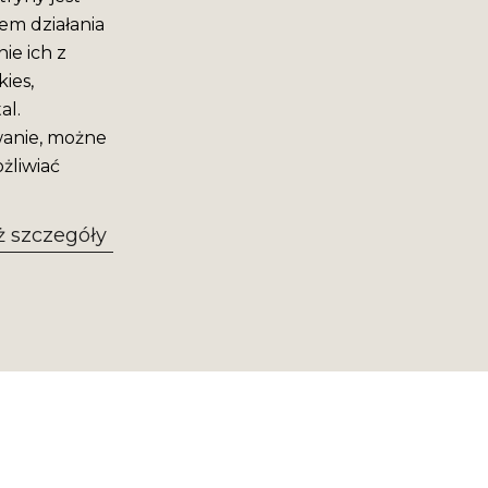
em działania
ie ich z
ies,
al.
wanie, możne
żliwiać
 szczegóły