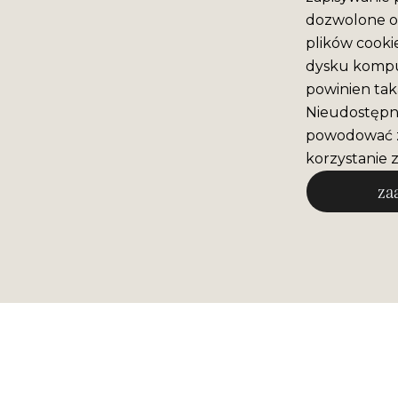
dozwolone o 
plików cooki
dysku komput
powinien tak
Nieudostępni
powodować z
korzystanie z
za