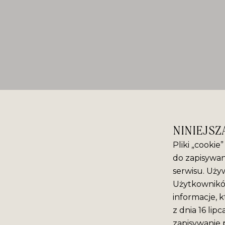
NINIEJSZ
Pliki „cookie
do zapisywan
serwisu. Używ
Użytkowników
informacje, k
z dnia 16 lip
zapisywanie 