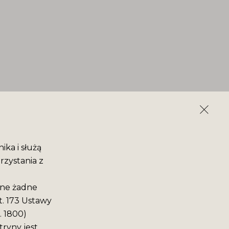
ika i służą
rzystania z
ane żadne
t. 173 Ustawy
. 1800)
ryny jest