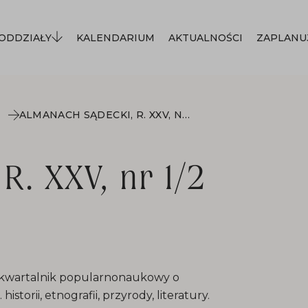
ODDZIAŁY
KALENDARIUM
AKTUALNOŚCI
ZAPLANU
ALMANACH SĄDECKI, R. XXV, NR 1/2 (94/95)
R. XXV, nr 1/2
ny kwartalnik popularnonaukowy o
storii, etnografii, przyrody, literatury.