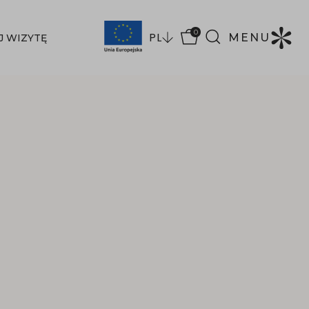
0
PL
MENU
J WIZYTĘ