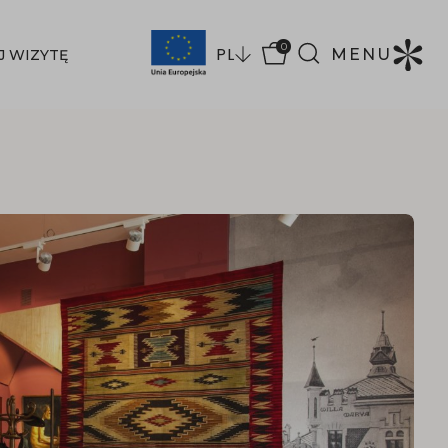
0
PL
MENU
J WIZYTĘ