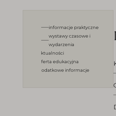
edukacyjna. Cała strefa dostępna jest dzię
również dla osób poruszających się na wó
inwalidzkich. Niższą kondygnację zajmują
pracownie i biura, a najniższą – sala recep
informacje praktyczne
wystawy czasowe i
kasowa i magazyny eksponatów.
wydarzenia
aktualności
oferta edukacyjna
dodatkowe informacje