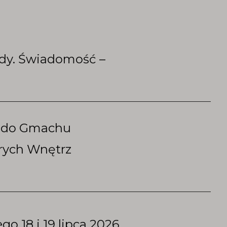
ady. Świadomość –
u do Gmachu
tarych Wnętrz
 18 i 19 lipca 2026