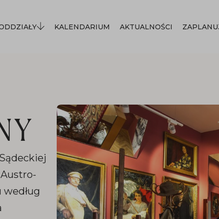
ODDZIAŁY
KALENDARIUM
AKTUALNOŚCI
ZAPLANU
NY
Sądeckiej
Austro-
u według
a