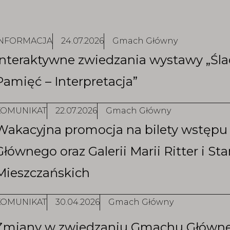
INFORMACJA
24.07.2026
Gmach Główny
Interaktywne zwiedzania wystawy „Śl
Pamięć – Interpretacja”
KOMUNIKAT
22.07.2026
Gmach Główny
Wakacyjna promocja na bilety wstęp
Głównego oraz Galerii Marii Ritter i S
Mieszczańskich
KOMUNIKAT
30.04.2026
Gmach Główny
Zmiany w zwiedzaniu Gmachu Głównego