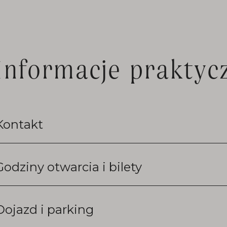
ki windzie
zkach
cyjno-
Informacje praktyc
Kontakt
Godziny otwarcia i bilety
Dojazd i parking