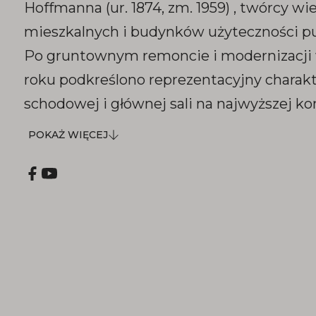
Hoffmanna (ur. 1874, zm. 1959) , twórcy 
mieszkalnych i budynków użyteczności pu
Po gruntownym remoncie i modernizacji
roku podkreślono reprezentacyjny charakt
schodowej i głównej sali na najwyższej ko
pokaż
Reprezentacyjna sala przeznaczona na w
POKAŻ WIĘCEJ
więcej
zmienne, spotkania i koncerty rozdziela n
Social
stałą wystawę historyczną o dziejach No
Media
w latach 1867-1945 (czasy autonomii galicyj
wojen i okresu międzywojennego) od stał
ekspozycji ukazującej pracownię z obraza
znanego nowosądeckiego malarza Bolesł
Barbackiego. Na tym piętrze znajduje się t