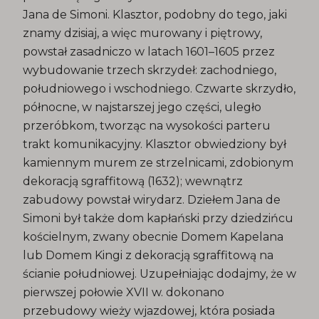
Jana de Simoni. Klasztor, podobny do tego, jaki
znamy dzisiaj, a więc murowany i piętrowy,
powstał zasadniczo w latach 1601–1605 przez
wybudowanie trzech skrzydeł: zachodniego,
południowego i wschodniego. Czwarte skrzydło,
północne, w najstarszej jego części, uległo
przeróbkom, tworząc na wysokości parteru
trakt komunikacyjny. Klasztor obwiedziony był
kamiennym murem ze strzelnicami, zdobionym
dekoracją sgraffitową (1632); wewnątrz
zabudowy powstał wirydarz. Dziełem Jana de
Simoni był także dom kapłański przy dziedzińcu
kościelnym, zwany obecnie Domem Kapelana
lub Domem Kingi z dekoracją sgraffitową na
ścianie południowej. Uzupełniając dodajmy, że w
pierwszej połowie XVII w. dokonano
przebudowy wieży wjazdowej, która posiada