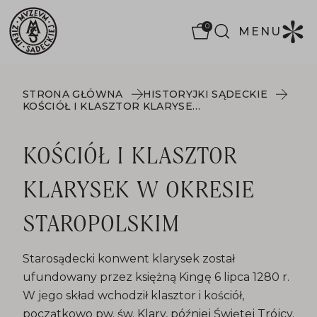
0
MENU
STRONA GŁÓWNA
HISTORYJKI SĄDECKIE
KOŚCIÓŁ I KLASZTOR KLARYSEK W OKRESIE STAROPOLSKIM
KOŚCIÓŁ I KLASZTOR
KLARYSEK W OKRESIE
STAROPOLSKIM
Starosądecki konwent klarysek został
ufundowany przez księżną Kingę 6 lipca 1280 r.
W jego skład wchodził klasztor i kościół,
początkowo pw. św. Klary, później Świętej Trójcy.