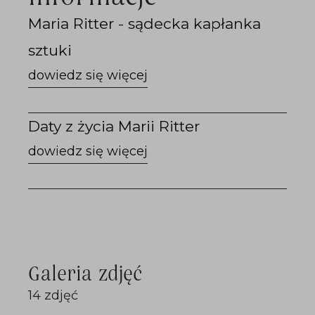
Przejdź
Maria Ritter - sądecka kapłanka
do
Maria
sztuki
Ritter
-
sądecka
kapłanka
sztuki
Przejdź
Daty z życia Marii Ritter
do
Daty
z
życia
Marii
Ritter
Galeria zdjęć
14 zdjęć