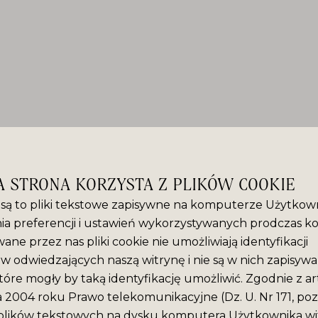
A STRONA KORZYSTA Z PLIKÓW COOKIE
” są to pliki tekstowe zapisywne na komputerze Użytkown
ia preferencji i ustawień wykorzystywanych prodczas ko
ane przez nas pliki cookie nie umożliwiają identyfikacji
 odwiedzających naszą witrynę i nie są w nich zapisyw
tóre mogły by taką identyfikację umożliwić. Zgodnie z ar
ca 2004 roku Prawo telekomunikacyjne (Dz. U. Nr 171, poz
plików tekstowych na dysku komputera Użytkownika wit