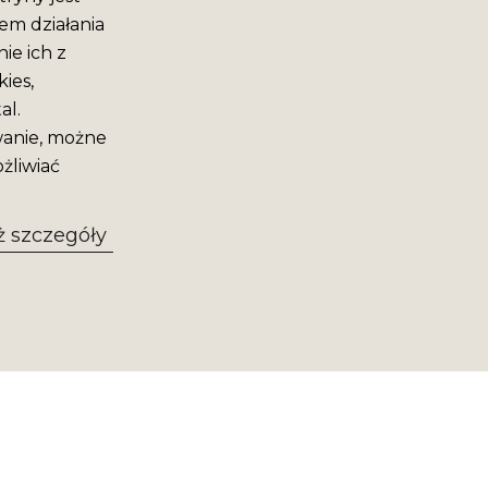
em działania
ie ich z
ies,
al.
wanie, możne
żliwiać
 szczegóły