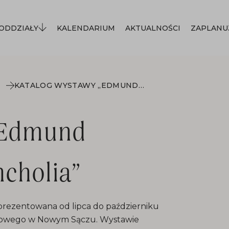
ODDZIAŁY
KALENDARIUM
AKTUALNOŚCI
ZAPLANU
KATALOG WYSTAWY „EDMUND CIECZKIEWICZ. MELANCHOLIA”
„Edmund
ncholia”
prezentowana od lipca do październiku
gowego w Nowym Sączu. Wystawie