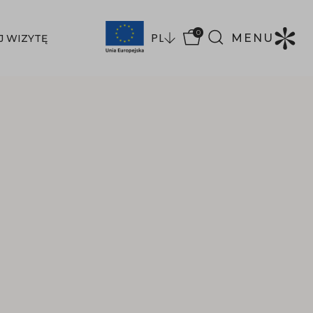
0
PL
MENU
J WIZYTĘ