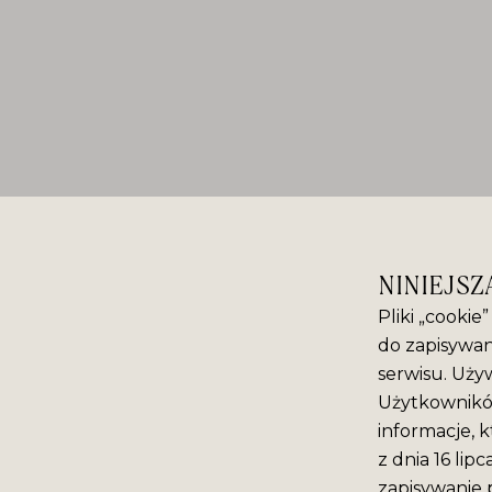
NINIEJSZ
Pliki „cookie
do zapisywan
serwisu. Używ
Użytkowników
informacje, k
z dnia 16 lip
zapisywanie 