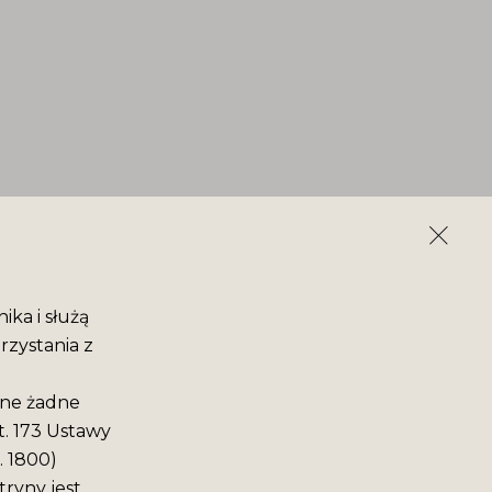
ika i służą
rzystania z
ane żadne
t. 173 Ustawy
. 1800)
ryny jest