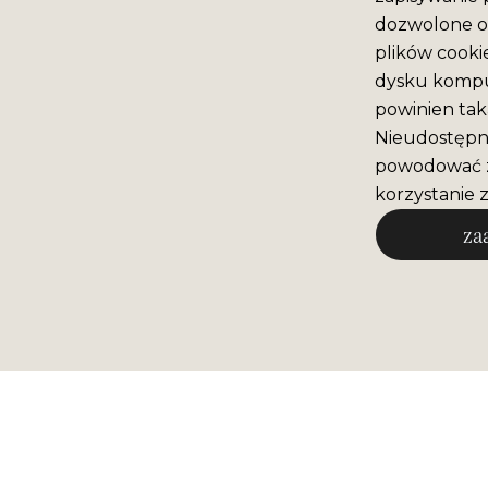
dozwolone o 
plików cooki
dysku komput
powinien tak
Nieudostępni
powodować z
korzystanie z
za