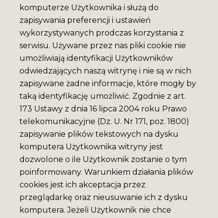
komputerze Użytkownika i służą do
zapisywania preferencji i ustawień
wykorzystywanych prodczas korzystania z
serwisu. Używane przez nas pliki cookie nie
umożliwiają identyfikacji Użytkowników
odwiedzających naszą witrynę i nie są w nich
zapisywane żadne informacje, które mogły by
taką identyfikację umożliwić. Zgodnie z art.
173 Ustawy z dnia 16 lipca 2004 roku Prawo
telekomunikacyjne (Dz. U. Nr 171, poz. 1800)
zapisywanie plików tekstowych na dysku
komputera Użytkownika witryny jest
dozwolone o ile Użytkownik zostanie o tym
MAGNES MUZEUM
poinformowany. Warunkiem działania plików
LACHÓW SĄDECKICH
cookies jest ich akceptacja przez
przeglądarkę oraz nieusuwanie ich z dysku
komputera. Jeżeli Użytkownik nie chce
7 Pln