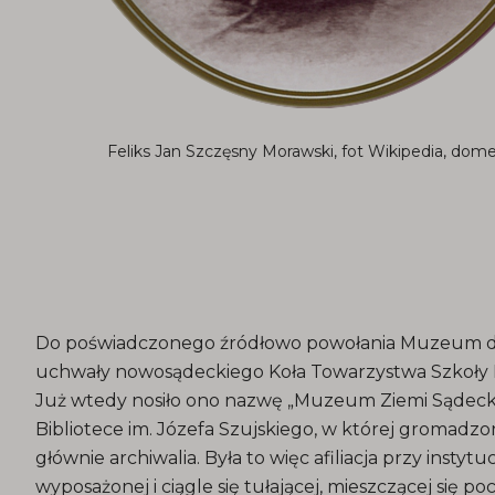
Feliks Jan Szczęsny Morawski, fot Wikipedia, dom
Do poświadczonego źródłowo powołania Muzeum d
uchwały nowosądeckiego Koła Towarzystwa Szkoły Lu
Już wtedy nosiło ono nazwę „Muzeum Ziemi Sądecki
Bibliotece im. Józefa Szujskiego, w której gromadzo
głównie archiwalia. Była to więc afiliacja przy instytuc
wyposażonej i ciągle się tułającej, mieszczącej się p