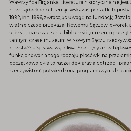
Wawrzyńca Firganka. Literatura historyczna nie je
nowosądeckiego. Usiłując wskazać początki tej insty
1892, inni 1896, zwracając uwagę na fundację Józef
właśnie czasie przekazał Nowemu Sączowi dworek pr
obiektu na urządzenie biblioteki i „muzeum począt
tamtym czasie muzeum w Nowym Sączu rzeczywiści
powstać? – Sprawa wątpliwa. Sceptycyzm w tej kwest
funkcjonowania tego rodzaju placówki na przełomie XI
początkowo była to raczej deklaracja potrzeb i pragni
rzeczywistość potwierdzona programowym działani