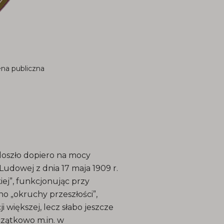
ena publiczna
oszło dopiero na mocy
dowej z dnia 17 maja 1909 r.
ej”, funkcjonując przy
no „okruchy przeszłości”,
ji większej, lecz słabo jeszcze
oczątkowo m.in. w