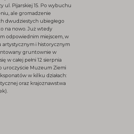
 ul. Pijarskiej 15. Po wybuchu
eniu, ale gromadzenie
ach dwudziestych ubiegłego
to na nowo. Już wtedy
nym odpowiednim miejscem, w
 artystycznym i historycznym
montowany gruntownie w
ię w całej pełni 12 sierpnia
no uroczyście Muzeum Ziemi
eksponatów w kilku działach:
lastycznej oraz krajoznawstwa
ek).