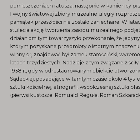
pomieszczeniach ratusza, następnie w kamienicy przy
I wojny światowej zbiory muzealne uległy rozprosz
pamiątek przeszłości nie zostało zaniechane. W lat
stulecia akcję tworzenia zasobu muzealnego podję
działaniom tym towarzyszyło przekonanie, że jedy
którym pozyskane przedmioty o istotnym znaczeniu
winny się znajdować był zamek starościński, wyre
latach trzydziestych. Nadzieje z tym związane ziściły s
1938 r., gdy w odrestaurowanym obiekcie otworzo
Sądeckiej, posiadające w tamtym czasie około 4 tys. 
sztuki kościelnej, etnografii, współczesnej sztuki p
(pierwsi kustosze: Romuald Reguła, Roman Szkarad