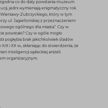
st zgodna co do daty powstania muzeum
tucji, jedni wymieniają enigmatyczny rok
a Wieniawy-Zubrzyckiego, który w tym
zy ul. Jagiellońskiej z przeznaczeniem
kowego ogólnego dla miasta”. Czy w
e powstało? Czy w ogóle mogło
ii pogłębia brak jakichkolwiek śladów
X i XX w., skłaniając do stwierdzenia, że
eń inteligencji sądeckiej aniżeli
em organizacyjnym.