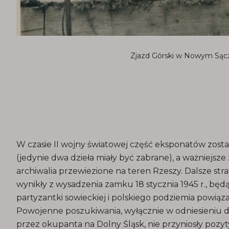
Zjazd Górski w Nowym Sącz
W czasie II wojny światowej część eksponatów zost
(jedynie dwa dzieła miały być zabrane), a ważniejs
archiwalia przewiezione na teren Rzeszy. Dalsze st
wynikły z wysadzenia zamku 18 stycznia 1945 r., bę
partyzantki sowieckiej i polskiego podziemia powi
Powojenne poszukiwania, wyłącznie w odniesieniu 
przez okupanta na Dolny Śląsk, nie przyniosły pozy