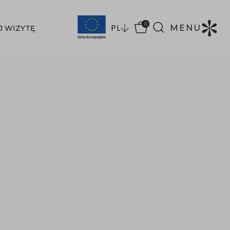
0
PL
MENU
J WIZYTĘ