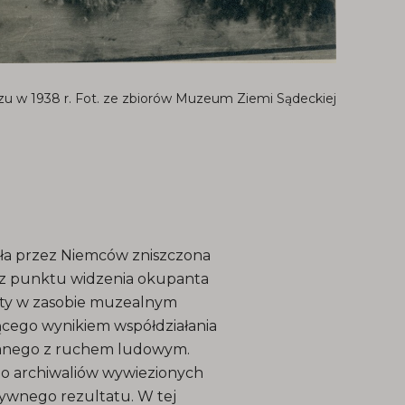
u w 1938 r. Fot. ze zbiorów Muzeum Ziemi Sądeckiej
ała przez Niemców zniszczona
ze z punktu widzenia okupanta
raty w zasobie muzealnym
dącego wynikiem współdziałania
ązanego z ruchem ludowym.
do archiwaliów wywiezionych
tywnego rezultatu. W tej