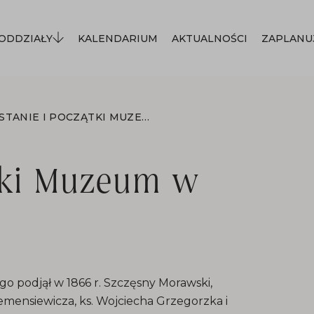
ODDZIAŁY
KALENDARIUM
AKTUALNOŚCI
ZAPLANU
POWSTANIE I POCZĄTKI MUZEUM W NOWYM SĄCZU
tki Muzeum w
 podjął w 1866 r. Szczęsny Morawski,
mensiewicza, ks. Wojciecha Grzegorzka i