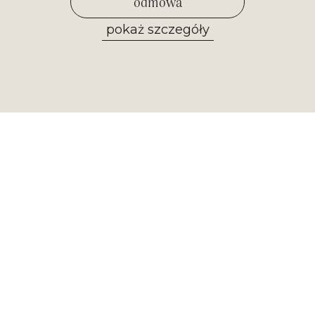
odmowa
pokaż szczegóły
zezwól na wybrane
Newsletter
Otrzymuj najważniejsze informacje z
naszego muzeum. Zapisz się już
teraz!