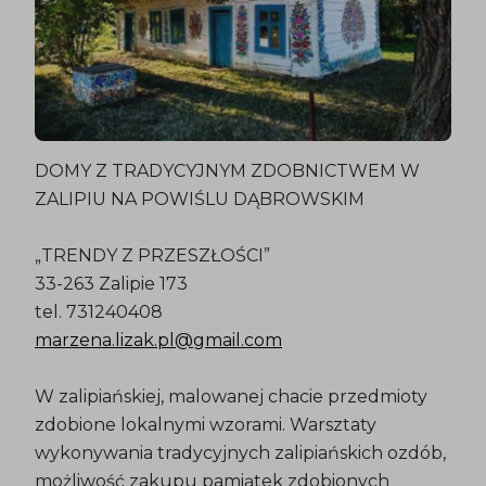
DOMY Z TRADYCYJNYM ZDOBNICTWEM W
ZALIPIU NA POWIŚLU DĄBROWSKIM
„TRENDY Z PRZESZŁOŚCI”
33-263 Zalipie 173
tel. 731240408
marzena.lizak.pl@gmail.com
W zalipiańskiej, malowanej chacie przedmioty
zdobione lokalnymi wzorami. Warsztaty
wykonywania tradycyjnych zalipiańskich ozdób,
możliwość zakupu pamiątek zdobionych