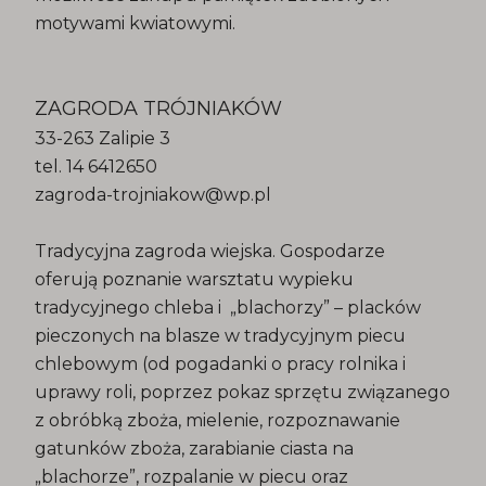
motywami kwiatowymi.
ZAGRODA TRÓJNIAKÓW
33-263 Zalipie 3
tel. 14 6412650
zagroda-trojniakow@wp.pl
Tradycyjna zagroda wiejska. Gospodarze
oferują poznanie warsztatu wypieku
tradycyjnego chleba i „blachorzy” – placków
pieczonych na blasze w tradycyjnym piecu
chlebowym (od pogadanki o pracy rolnika i
uprawy roli, poprzez pokaz sprzętu związanego
z obróbką zboża, mielenie, rozpoznawanie
gatunków zboża, zarabianie ciasta na
„blachorze”, rozpalanie w piecu oraz