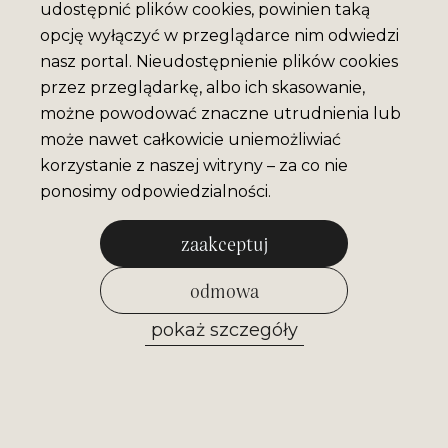
udostępnić plików cookies, powinien taką
opcję wyłączyć w przeglądarce nim odwiedzi
nasz portal. Nieudostępnienie plików cookies
przez przeglądarkę, albo ich skasowanie,
możne powodować znaczne utrudnienia lub
może nawet całkowicie uniemożliwiać
korzystanie z naszej witryny – za co nie
ponosimy odpowiedzialności.
zaakceptuj
odmowa
MAGNES MUZEUM
pokaż szczegóły
NIKIFORA V.2
zezwól na wybrane
7 Pln