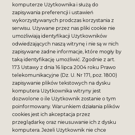
komputerze Użytkownika i służą do
zapisywania preferencji i ustawień
MAGNES MUZEUM
wykorzystywanych prodczas korzystania z
serwisu. Używane przez nas pliki cookie nie
NIKIFORA V.2
umożliwiają identyfikacji Użytkowników
odwiedzających naszą witrynę i nie są w nich
zapisywane żadne informacje, które mogły by
7 Pln
taką identyfikację umożliwić. Zgodnie z art.
173 Ustawy z dnia 16 lipca 2004 roku Prawo
telekomunikacyjne (Dz. U. Nr 171, poz. 1800)
zapisywanie plików tekstowych na dysku
komputera Użytkownika witryny jest
dozwolone o ile Użytkownik zostanie o tym
poinformowany. Warunkiem działania plików
cookies jest ich akceptacja przez
przeglądarkę oraz nieusuwanie ich z dysku
komputera. Jeżeli Użytkownik nie chce