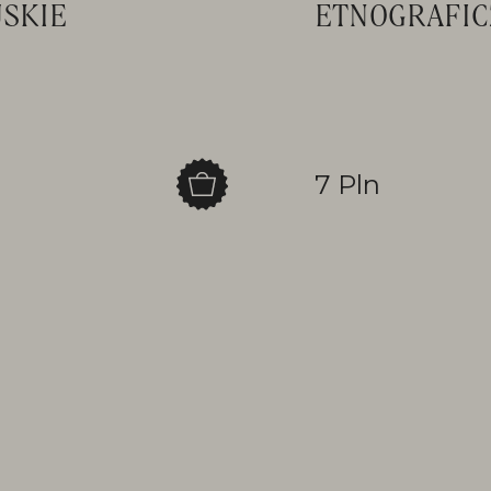
JSKIE
ETNOGRAFIC
7 Pln