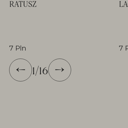
RATUSZ
LA
7 Pln
7 
1
/
16