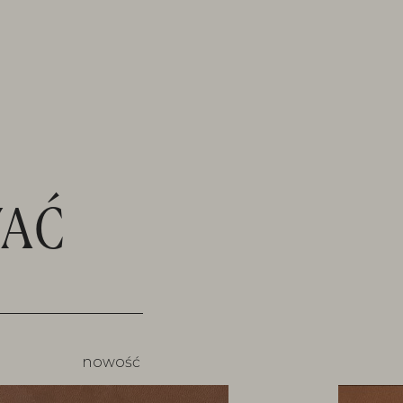
AĆ
nowość