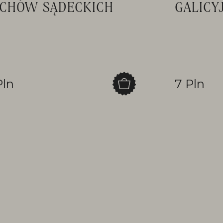
CHÓW SĄDECKICH
GALICY
Pln
7 Pln