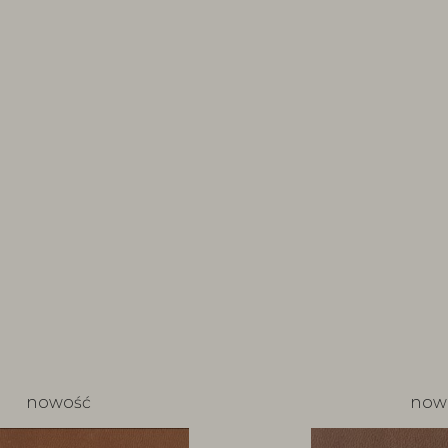
nowość
now