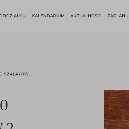
ODDZIAŁY
KALENDARIUM
AKTUALNOŚCI
ZAPLANU
TABLICZKA GODŁO SZALAYOWSKIE V.2
ŁO
.2