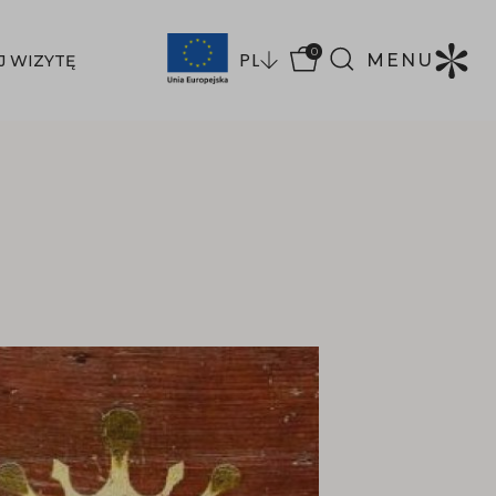
0
PL
MENU
J WIZYTĘ