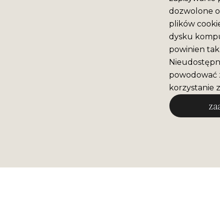
dozwolone o 
plików cooki
dysku komput
powinien tak
Nieudostępni
powodować z
korzystanie z
za