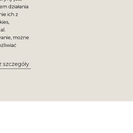
em działania
ie ich z
ies,
al.
wanie, możne
żliwiać
 szczegóły