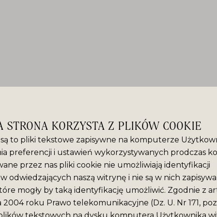
A STRONA KORZYSTA Z PLIKÓW COOKIE
” są to pliki tekstowe zapisywne na komputerze Użytkown
ia preferencji i ustawień wykorzystywanych prodczas ko
ane przez nas pliki cookie nie umożliwiają identyfikacji
 odwiedzających naszą witrynę i nie są w nich zapisyw
tóre mogły by taką identyfikację umożliwić. Zgodnie z ar
ca 2004 roku Prawo telekomunikacyjne (Dz. U. Nr 171, poz
plików tekstowych na dysku komputera Użytkownika wit