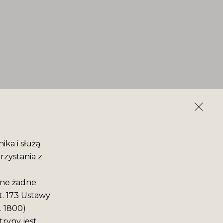
ika i służą
rzystania z
ane żadne
t. 173 Ustawy
. 1800)
ryny jest