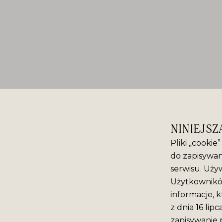
NINIEJSZ
Pliki „cookie
do zapisywan
serwisu. Używ
Użytkowników
informacje, k
z dnia 16 lip
zapisywanie 