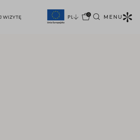
0
PL
MENU
J WIZYTĘ