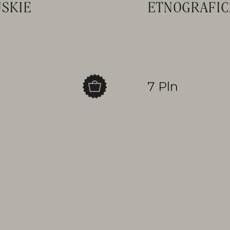
JSKIE
ETNOGRAFIC
7 Pln