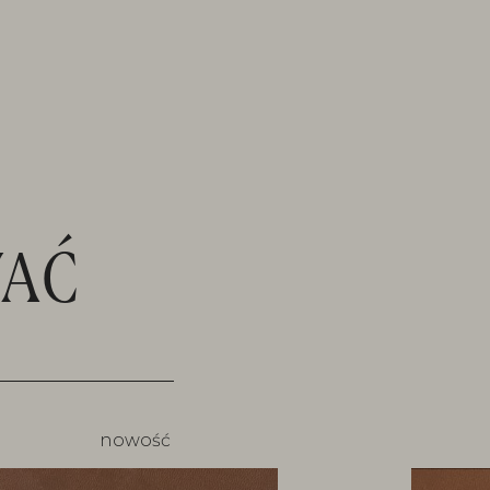
AĆ
nowość