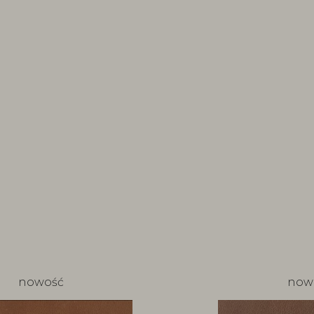
nowość
now