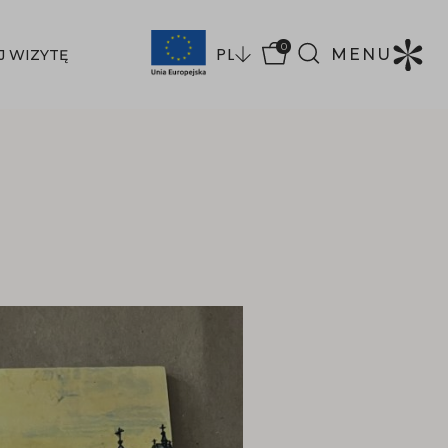
0
PL
MENU
J WIZYTĘ