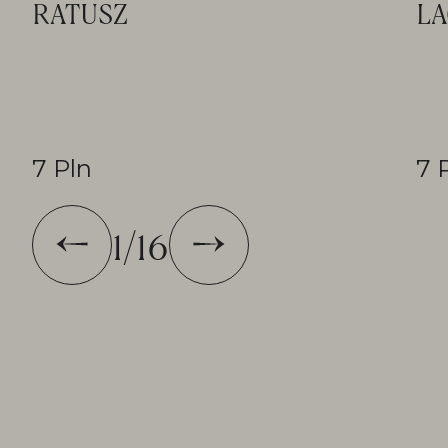
RATUSZ
LA
7 Pln
7 
1
/
16