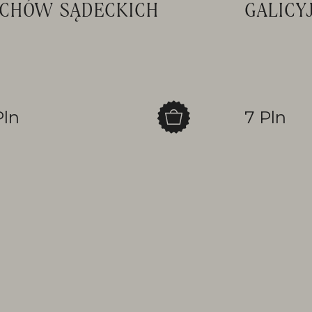
CHÓW SĄDECKICH
GALICY
Pln
7 Pln