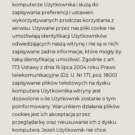
komputerze Użytkownika i służą do
zapisywania preferencji i ustawień
wykorzystywanych prodczas korzystania z
serwisu. Używane przez nas pliki cookie nie
umożliwiają identyfikacji Użytkowników
MAGNES MUZEUM
odwiedzających naszą witrynę i nie są w nich
NIKIFORA V.3
zapisywane żadne informacje, które mogły by
taką identyfikację umożliwić. Zgodnie z art.
173 Ustawy z dnia 16 lipca 2004 roku Prawo
7 Pln
telekomunikacyjne (Dz. U. Nr 171, poz. 1800)
zapisywanie plików tekstowych na dysku
komputera Użytkownika witryny jest
dozwolone o ile Użytkownik zostanie o tym
poinformowany. Warunkiem działania plików
cookies jest ich akceptacja przez
przeglądarkę oraz nieusuwanie ich z dysku
komputera. Jeżeli Użytkownik nie chce