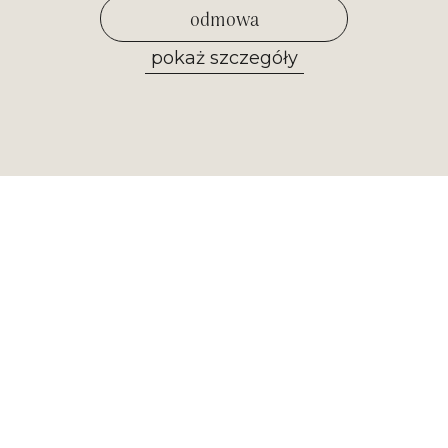
odmowa
pokaż szczegóły
zezwól na wybrane
Newsletter
Otrzymuj najważniejsze informacje z
naszego muzeum. Zapisz się już
teraz!