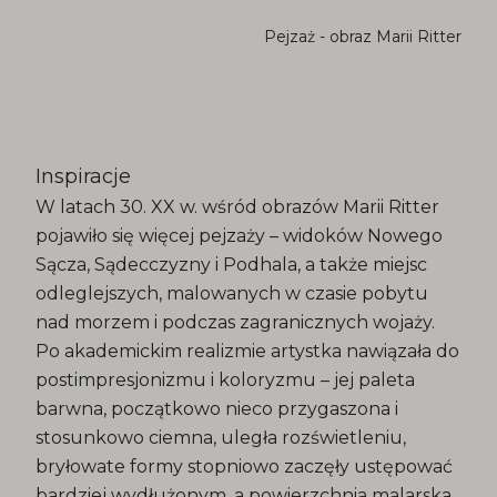
Pejzaż - obraz Marii Ritter
Inspiracje
W latach 30. XX w. wśród obrazów Marii Ritter
pojawiło się więcej pejzaży – widoków Nowego
Sącza, Sądecczyzny i Podhala, a także miejsc
odleglejszych, malowanych w czasie pobytu
nad morzem i podczas zagranicznych wojaży.
Po akademickim realizmie artystka nawiązała do
postimpresjonizmu i koloryzmu – jej paleta
barwna, początkowo nieco przygaszona i
stosunkowo ciemna, uległa rozświetleniu,
bryłowate formy stopniowo zaczęły ustępować
bardziej wydłużonym, a powierzchnia malarska