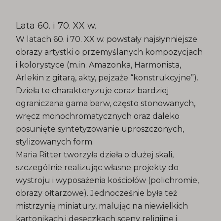
Lata 60. i 70. XX w.
W latach 60. i 70. XX w. powstały najsłynniejsze
obrazy artystki o przemyślanych kompozycjach
i kolorystyce (m.in. Amazonka, Harmonista,
Arlekin z gitarą, akty, pejzaże “konstrukcyjne”).
Dzieła te charakteryzuje coraz bardziej
ograniczana gama barw, często stonowanych,
wręcz monochromatycznych oraz daleko
posunięte syntetyzowanie uproszczonych,
stylizowanych form.
Maria Ritter tworzyła dzieła o dużej skali,
szczególnie realizując własne projekty do
wystroju i wyposażenia kościołów (polichromie,
obrazy ołtarzowe). Jednocześnie była też
mistrzynią miniatury, malując na niewielkich
kartonikach i deseczkach sceny religijne i