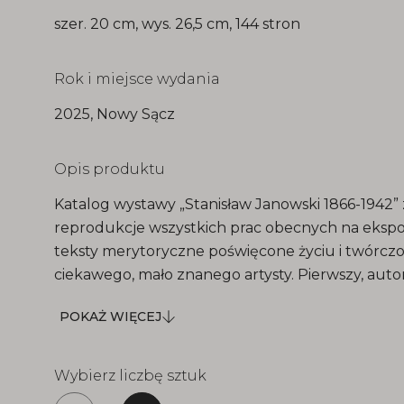
szer. 20 cm, wys. 26,5 cm, 144 stron
Rok i miejsce wydania
2025, Nowy Sącz
Opis produktu
Katalog wystawy „Stanisław Janowski 1866-1942”
reprodukcje wszystkich prac obecnych na ekspo
teksty merytoryczne poświęcone życiu i twórczo
ciekawego, mało znanego artysty. Pierwszy, aut
pokaż
Ross-Pazdyk, kuratorki wystawy, przybliża jego b
POKAŻ WIĘCEJ
więcej
działalność artystyczną, drugi omawia reportersk
dokumentalistyczną działalność Janowskiego po
światowej. Jego autorem jest Jolanta Różalska z
Wybierz liczbę sztuk
Sztuki PAN w Warszawie.