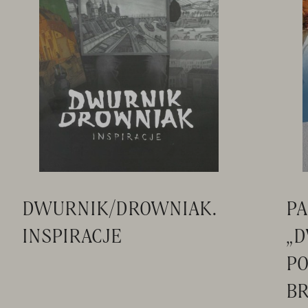
DWURNIK/DROWNIAK.
P
INSPIRACJE
„D
PO
BR