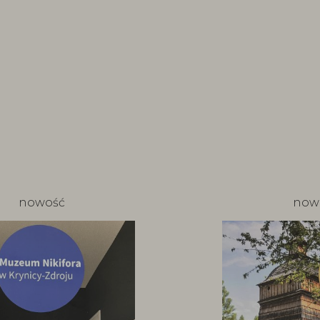
nowość
now