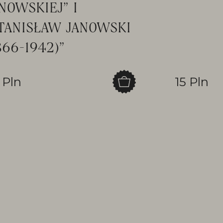
NOWSKIEJ” I
TANISŁAW JANOWSKI
866-1942)”
 Pln
15 Pln