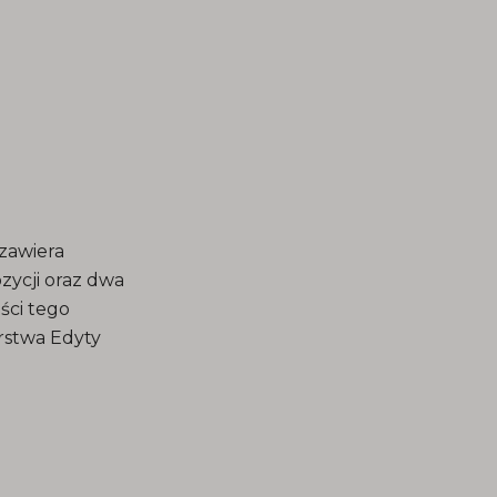
 zawiera
zycji oraz dwa
ści tego
orstwa Edyty
iografię oraz
ą i
dczas I wojny
 Instytutu