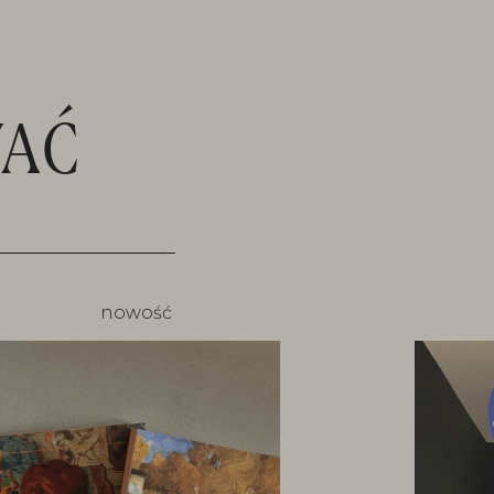
AĆ
nowość