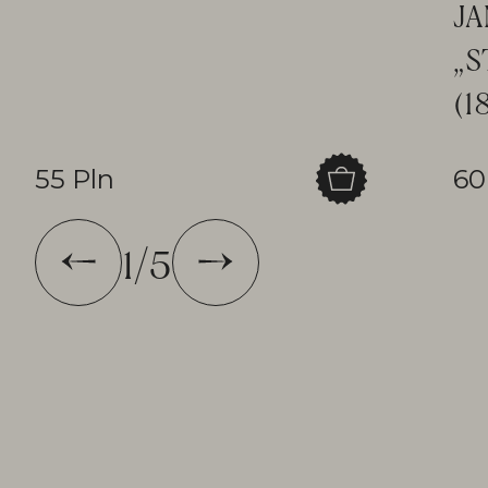
JA
„S
(1
55 Pln
60
1
/
5