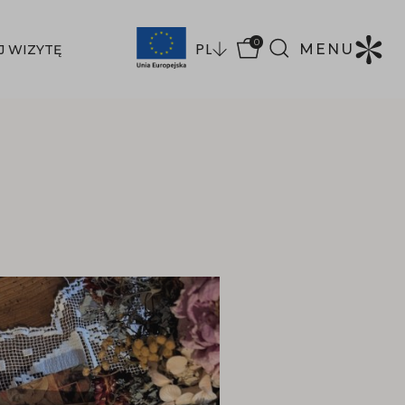
0
PL
MENU
J WIZYTĘ