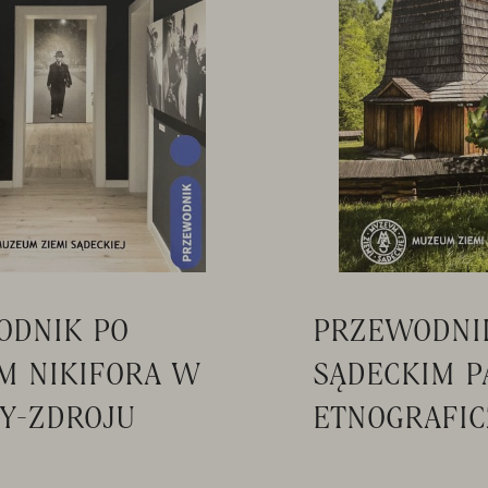
ODNIK PO
PRZEWODNI
M NIKIFORA W
SĄDECKIM P
Y-ZDROJU
ETNOGRAFI