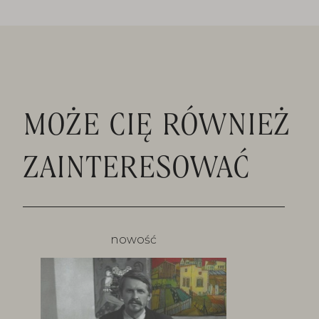
Format: 150 × 200 mm
Liczba stron: 64
Liczba zdjęć: 138
Oprawa: twarda
Język: polsko-angielski
MOŻE CIĘ RÓWNIEŻ
ZAINTERESOWAĆ
nowość