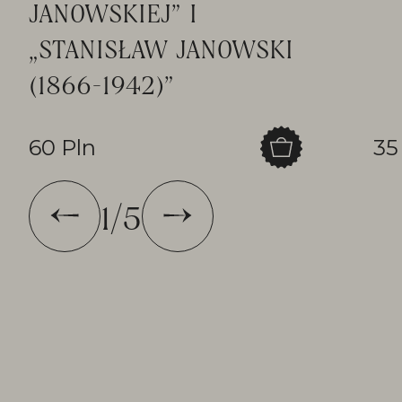
JANOWSKIEJ” I
„STANISŁAW JANOWSKI
(1866-1942)”
60 Pln
35
1
/
5