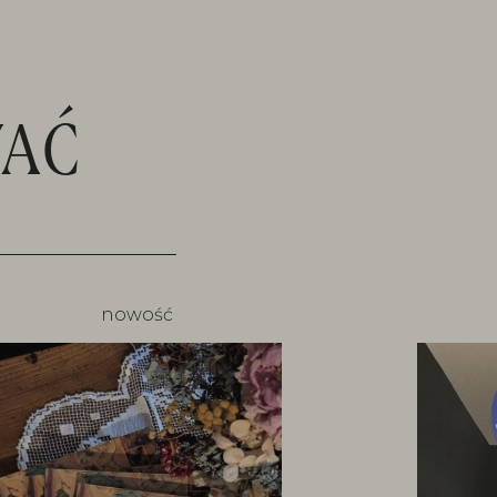
AĆ
nowość