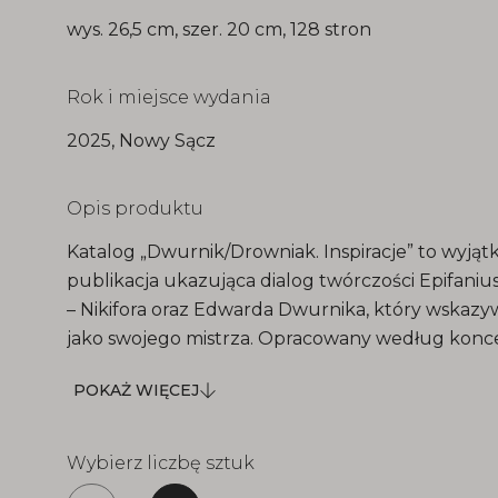
wys. 26,5 cm, szer. 20 cm, 128 stron
Rok i miejsce wydania
2025, Nowy Sącz
Opis produktu
Katalog „Dwurnik/Drowniak. Inspiracje” to wyją
publikacja ukazująca dialog twórczości Epifani
– Nikifora oraz Edwarda Dwurnika, który wskazyw
jako swojego mistrza. Opracowany według konce
pokaż
kuratorskiej Sławomira Majocha katalog odsłania 
POKAŻ WIĘCEJ
więcej
– uczeń / uczeń – mistrz” oraz inspiracje rodzące 
sztuki nieprofesjonalnej i malarstwa akademicki
Wybierz liczbę sztuk
Publikacja obejmuje eseje autorstwa Poli Dwurn