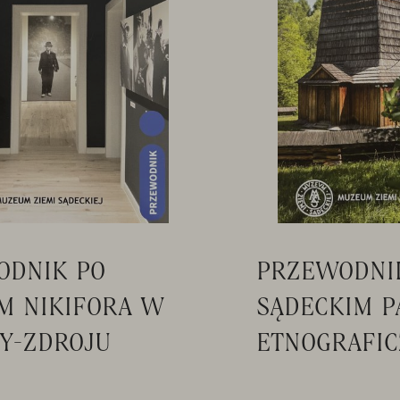
ODNIK PO
PRZEWODNI
M NIKIFORA W
SĄDECKIM P
Y-ZDROJU
ETNOGRAFI