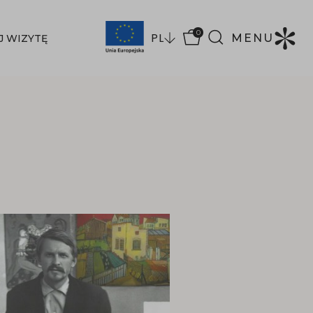
0
PL
MENU
J WIZYTĘ