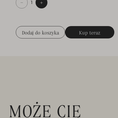
Majocha, rozbudowany katalog wystawy z repro
Edwarda Dwurnika oraz fotografie dokumentuj
artystyczny i wystawienniczy. Całość dopełnia po
fotograficzne Piotra Droździka.
Dodaj do koszyka
Kup teraz
Dodaj do koszyka
Kup teraz
Katalog dostępny w sprzedaży on-line oraz w 
Głównym, Miasteczku Galicyjskim, Muzeum Nikifo
MOŻE CIĘ