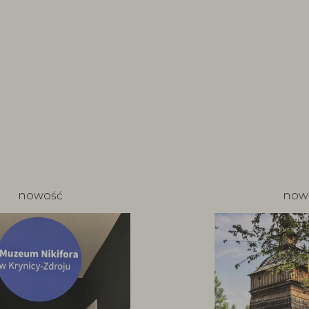
nowość
now