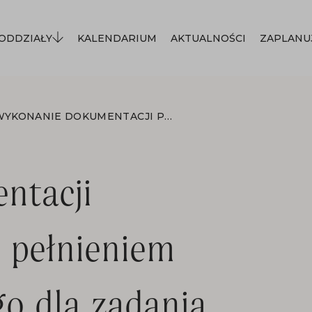
ODDZIAŁY
KALENDARIUM
AKTUALNOŚCI
ZAPLANU
WYKONANIE DOKUMENTACJI PROJEKTOWEJ WRAZ Z PEŁNIENIEM NADZORU AUTORSKIEGO DLA ZADANIA DOTYCZĄCEGO TRANSLOKACJI I ADAPTACJI ZABYTKOWEGO DREWNIANEGO DWORU NA CELE KULTUROWO – SPOŁECZNE W MUZEUM ZIEMI SĄDECKIEJ
ntacji
 pełnieniem
o dla zadania