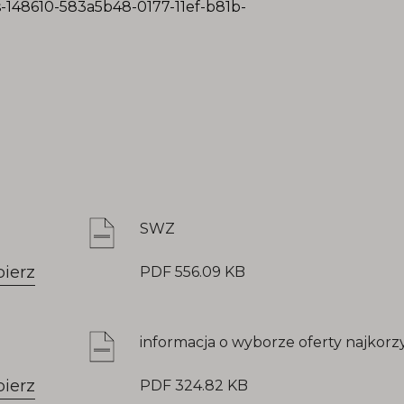
ds-148610-583a5b48-0177-11ef-b81b-
SWZ
bierz
PDF 556.09 KB
informacja o wyborze oferty najkorzy
bierz
PDF 324.82 KB