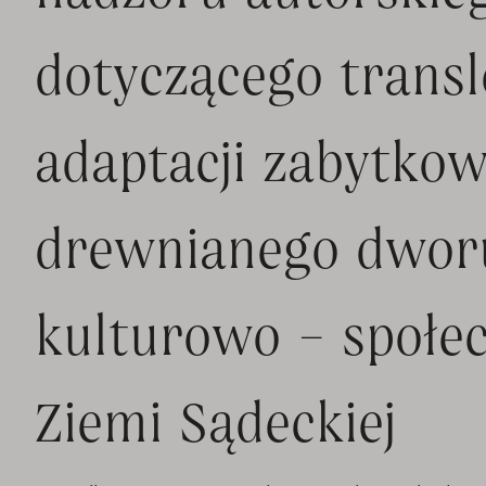
dotyczącego translo
adaptacji zabytko
drewnianego dworu
kulturowo – społ
Ziemi Sądeckiej