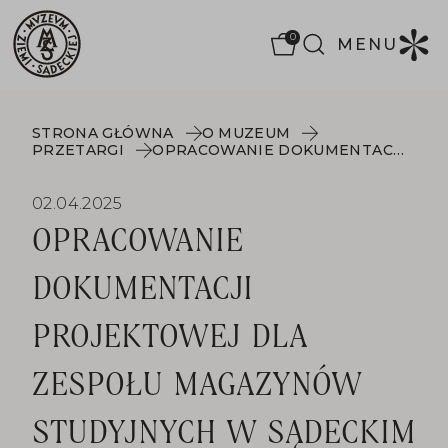
0
MENU
STRONA GŁÓWNA
O MUZEUM
PRZETARGI
OPRACOWANIE DOKUMENTACJI PROJEKTOWEJ DLA ZESPOŁU MAGAZYNÓW STUDYJNYCH W SĄDECKIM PARKU ETNOGRAFICZNYM W RAMACH ZADANIA PN. MAGAZYN PRZESZŁOŚCI , PRZYSZŁOŚĆ KULTURY: " CENTRUM EDUKACJI I KONSERWACJI"
02.04.2025
OPRACOWANIE
DOKUMENTACJI
PROJEKTOWEJ DLA
ZESPOŁU MAGAZYNÓW
STUDYJNYCH W SĄDECKIM