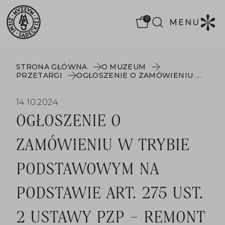
0
MENU
STRONA GŁÓWNA
O MUZEUM
PRZETARGI
OGŁOSZENIE O ZAMÓWIENIU W TRYBIE PODSTAWOWYM NA PODSTAWIE ART. 275 UST. 2 USTAWY PZP – REMONT OBIEKTÓW SĄDECKIEGO PARKU ETNOGRAFICZNEGO W NOWYM SĄCZU USZKODZONYCH PODCZAS GRADOBICIA W ROKU 2021 (PRZENIESIONE Z ARCHIWALNEJ STRONY MUZEUM)
14.10.2024
OGŁOSZENIE O
ZAMÓWIENIU W TRYBIE
PODSTAWOWYM NA
PODSTAWIE ART. 275 UST.
2 USTAWY PZP – REMONT