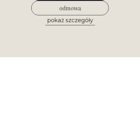
odmowa
pokaż szczegóły
zezwól na wybrane
Newsletter
Otrzymuj najważniejsze informacje z
naszego muzeum. Zapisz się już
teraz!