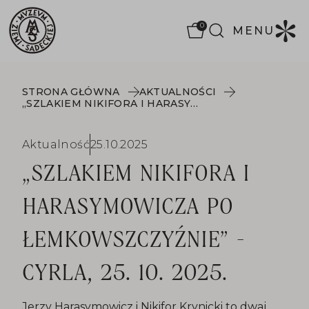
0
MENU
STRONA GŁÓWNA
AKTUALNOŚCI
„SZLAKIEM NIKIFORA I HARASYMOWICZA PO ŁEMKOWSZCZYŹNIE” - CYRLA, 25. 10. 2025.
Aktualność
25.10.2025
„SZLAKIEM NIKIFORA I
HARASYMOWICZA PO
ŁEMKOWSZCZYŹNIE” -
CYRLA, 25. 10. 2025.
Jerzy Harasymowicz i Nikifor Krynicki to dwaj