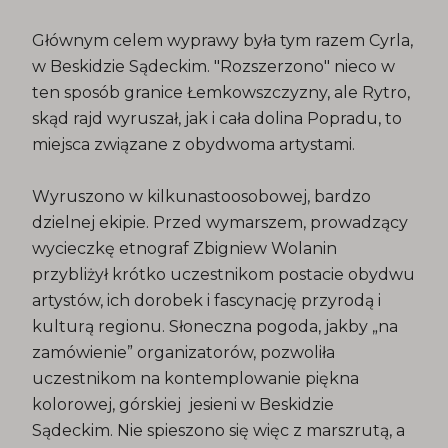
Głównym celem wyprawy była tym razem Cyrla,
w Beskidzie Sądeckim. "Rozszerzono" nieco w
ten sposób granice Łemkowszczyzny, ale Rytro,
skąd rajd wyruszał, jak i cała dolina Popradu, to
miejsca związane z obydwoma artystami.
Wyruszono w kilkunastoosobowej, bardzo
dzielnej ekipie. Przed wymarszem, prowadzący
wycieczkę etnograf Zbigniew Wolanin
przybliżył krótko uczestnikom postacie obydwu
artystów, ich dorobek i fascynację przyrodą i
kulturą regionu. Słoneczna pogoda, jakby „na
zamówienie” organizatorów, pozwoliła
uczestnikom na kontemplowanie piękna
kolorowej, górskiej jesieni w Beskidzie
Sądeckim. Nie spieszono się więc z marszrutą, a