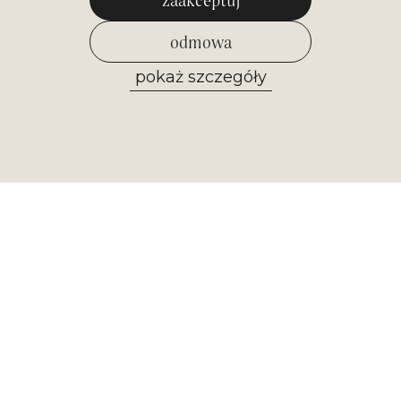
odmowa
pokaż szczegóły
zezwól na wybrane
Newsletter
Otrzymuj najważniejsze informacje z
naszego muzeum. Zapisz się już