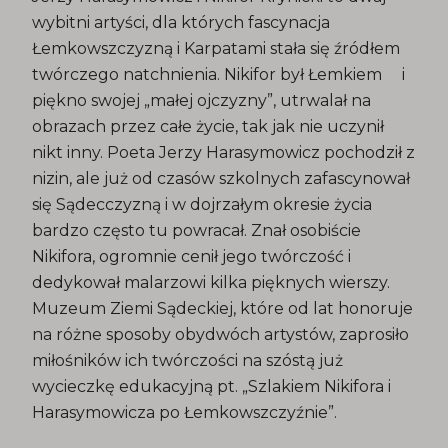
wybitni artyści, dla których fascynacja
Łemkowszczyzną i Karpatami stała się źródłem
twórczego natchnienia. Nikifor był Łemkiem i
piękno swojej „małej ojczyzny”, utrwalał na
obrazach przez całe życie, tak jak nie uczynił
nikt inny. Poeta Jerzy Harasymowicz pochodził z
nizin, ale już od czasów szkolnych zafascynował
się Sądecczyzną i w dojrzałym okresie życia
bardzo często tu powracał. Znał osobiście
Nikifora, ogromnie cenił jego twórczość i
dedykował malarzowi kilka pięknych wierszy.
Muzeum Ziemi Sądeckiej, które od lat honoruje
na różne sposoby obydwóch artystów, zaprosiło
miłośników ich twórczości na szóstą już
wycieczkę edukacyjną pt. „Szlakiem Nikifora i
Harasymowicza po Łemkowszczyźnie”.