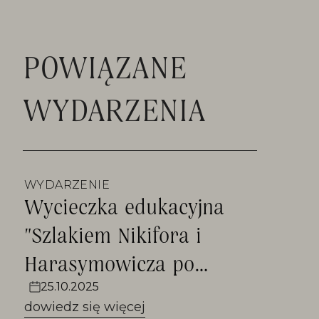
POWIĄZANE
WYDARZENIA
WYDARZENIE
Wycieczka edukacyjna
"Szlakiem Nikifora i
Harasymowicza po
Łemkowszczyźnie"
25.10.2025
dowiedz się więcej