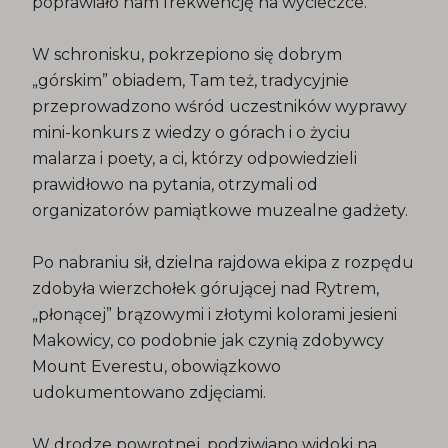
poprawiało nam frekwencję na wycieczce.
W schronisku, pokrzepiono się dobrym
„górskim” obiadem, Tam też, tradycyjnie
przeprowadzono wśród uczestników wyprawy
mini-konkurs z wiedzy o górach i o życiu
malarza i poety, a ci, którzy odpowiedzieli
prawidłowo na pytania, otrzymali od
organizatorów pamiątkowe muzealne gadżety.
Po nabraniu sił, dzielna rajdowa ekipa z rozpędu
zdobyła wierzchołek górującej nad Rytrem,
„płonącej” brązowymi i złotymi kolorami jesieni
Makowicy, co podobnie jak czynią zdobywcy
Mount Everestu, obowiązkowo
udokumentowano zdjęciami.
W drodze powrotnej, podziwiano widoki na