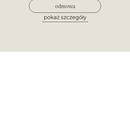
odmowa
pokaż szczegóły
zezwól na wybrane
Newsletter
Otrzymuj najważniejsze informacje z
naszego muzeum. Zapisz się już
teraz!