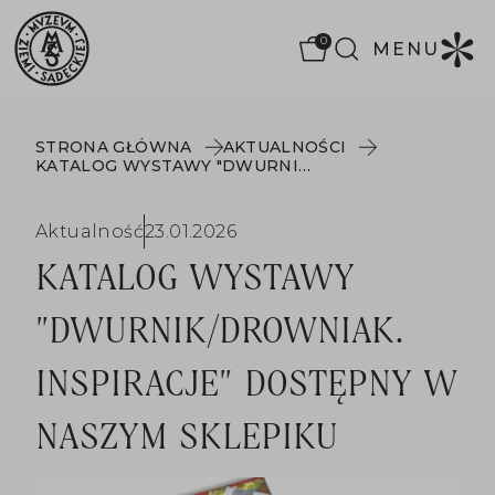
0
MENU
STRONA GŁÓWNA
AKTUALNOŚCI
KATALOG WYSTAWY "DWURNIK/DROWNIAK. INSPIRACJE" DOSTĘPNY W NASZYM SKLEPIKU
Aktualność
23.01.2026
KATALOG WYSTAWY
"DWURNIK/DROWNIAK.
INSPIRACJE" DOSTĘPNY W
NASZYM SKLEPIKU