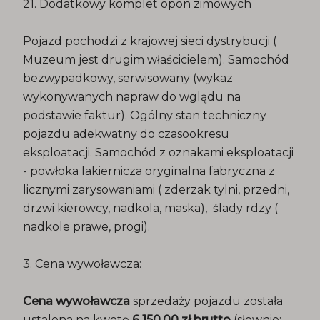
21. Dodatkowy komplet opon zimowych
Pojazd pochodzi z krajowej sieci dystrybucji (
Muzeum jest drugim właścicielem). Samochód
bezwypadkowy, serwisowany (wykaz
wykonywanych napraw do wglądu na
podstawie faktur). Ogólny stan techniczny
pojazdu adekwatny do czasookresu
eksploatacji. Samochód z oznakami eksploatacji
- powłoka lakiernicza oryginalna fabryczna z
licznymi zarysowaniami ( zderzak tylni, przedni,
drzwi kierowcy, nadkola, maska), ślady rdzy (
nadkole prawe, progi).
3. Cena wywoławcza:
Cena wywoławcza
sprzedaży pojazdu została
ustalona na kwotę
6 150,00 zł brutto
(słownie: