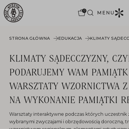
0
MENU
STRONA GŁÓWNA
EDUKACJA
KLIMATY SĄDECCZYZNY, CZY
PODARUJEMY WAM PAMIĄTK
WARSZTATY WZORNICTWA Z
NA WYKONANIE PAMIĄTKI R
Warsztaty interaktywne podczas których uczestnik 
wybranymi zwyczajami i obrzędowością doroczną, tra