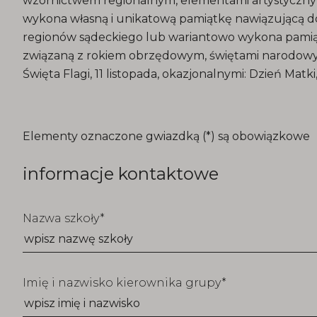
wzornictwem regionalnym, elementami artystyczny
wykona własną i unikatową pamiątkę nawiązującą do t
regionów sądeckiego lub wariantowo wykona pamią
związaną z rokiem obrzędowym, świętami narodowymi
Święta Flagi, 11 listopada, okazjonalnymi: Dzień Matki,
T_FORM_EDUCATION_TITLE
Elementy oznaczone gwiazdką (*) są obowiązkowe
informacje kontaktowe
Nazwa szkoły
Imię i nazwisko kierownika grupy