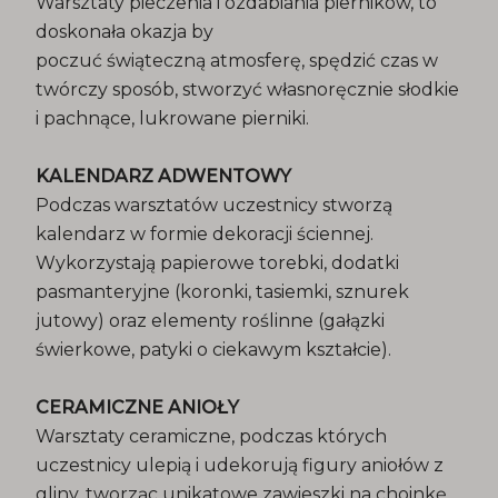
Warsztaty pieczenia i ozdabiania pierników, to
doskonała okazja by
poczuć świąteczną atmosferę, spędzić czas w
twórczy sposób, stworzyć własnoręcznie słodkie
i pachnące, lukrowane pierniki.
KALENDARZ ADWENTOWY
Podczas warsztatów uczestnicy stworzą
kalendarz w formie dekoracji ściennej.
Wykorzystają papierowe torebki, dodatki
pasmanteryjne (koronki, tasiemki, sznurek
jutowy) oraz elementy roślinne (gałązki
świerkowe, patyki o ciekawym kształcie).
CERAMICZNE ANIOŁY
Warsztaty ceramiczne, podczas których
uczestnicy ulepią i udekorują figury aniołów z
gliny, tworząc unikatowe zawieszki na choinkę.