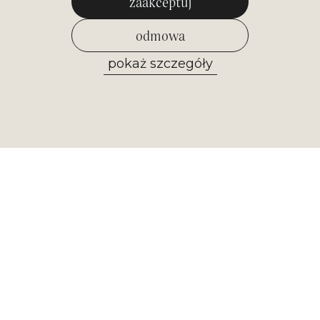
zaakceptuj
odmowa
pokaż szczegóły
zezwól na wybrane
Newsletter
Otrzymuj najważniejsze informacje z
naszego muzeum. Zapisz się już