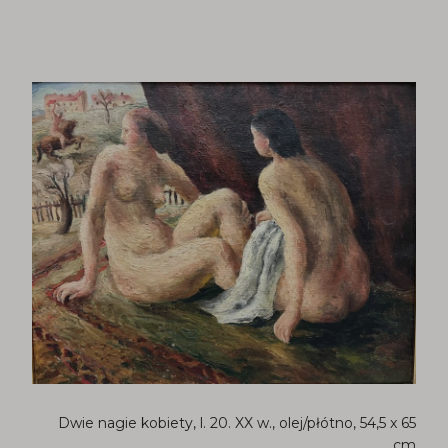
Dwie nagie kobiety, l. 20. XX w., olej/płótno, 54,5 x 65
cm