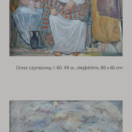
Grosz czynszowy, l. 60. XX w., olej/płótno, 85 x 65 cm