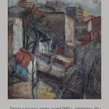
Pejzaż z mojego ganka, przed 1930 r., olej/płótno, 50 x