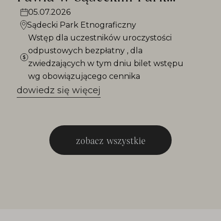
Etnograficznym / 2026
05.07.2026
Sądecki Park Etnograficzny
Wstęp dla uczestników uroczystości
odpustowych bezpłatny , dla
zwiedzających w tym dniu bilet wstępu
wg obowiązującego cennika
dowiedz się więcej
zobacz wszystkie