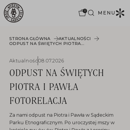
0
MENU
STRONA GŁÓWNA
AKTUALNOŚCI
ODPUST NA ŚWIĘTYCH PIOTRA I PAWŁA FOTORELACJA
Aktualność
08.07.2026
ODPUST NA ŚWIĘTYCH
PIOTRA I PAWŁA
FOTORELACJA
Za nami odpust na Piotra i Pawła w Sądeckim
Parku Etnograficznym. Po uroczystej mszy w