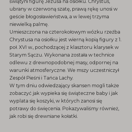
świątyni figurę Jezusa na osiołku. Chrystus,
ubrany w czerwoną szatę, prawą rękę unosi w
geście błogosławieństwa, a w lewej trzyma
niewielką palmę.
Umieszczona na czterokołowym wózku rzeźba
Chrystusa na osiołku jest wierną kopią figury z 1.
poł. XVI w., pochodzącej z klasztoru klarysek w
Starym Sączu. Wykonana została w technice
odlewu z drewnopodobnej masy, odpornej na
warunki atmosferyczne. We mszy uczestniczył
Zespół Pieśni i Tańca Lachy.
W tym dniu odwiedzający skansen mogli także
zobaczyć jak wypieka się świąteczne baby i jak
wyplata się koszyki, w których zanosi się
potrawy do święcenia. Pokazywaliśmy również,
jak robi się drewniane kołatki.