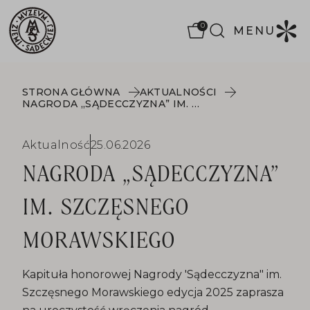
0
MENU
STRONA GŁÓWNA
AKTUALNOŚCI
NAGRODA „SĄDECCZYZNA” IM. SZCZĘSNEGO MORAWSKIEGO
Aktualność
25.06.2026
NAGRODA „SĄDECCZYZNA”
IM. SZCZĘSNEGO
MORAWSKIEGO
Kapituła honorowej Nagrody 'Sądecczyzna" im.
Szczęsnego Morawskiego edycja 2025 zaprasza