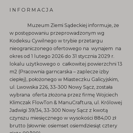
I N F O R M A C J A
Muzeum Ziemi Sądeckiej informuje, że
w postępowaniu przeprowadzonym wg
Kodeksu Cywilnego w trybie przetargu
nieograniczonego ofertowego na wynajem na
okres od 1 lutego 2026 do 31 stycznia 2029 r.
lokalu użytkowego o całkowitej powierzchni 13
m2 (Pracownia garncarska – zaplecze izby
ciepłej), położonego w Miasteczku Galicyjskim,
ul. Lwowska 226, 33-300 Nowy Sącz, została
wybrana oferta złożona przez firmę Wojciech
Klimczak FlowTon & ManuCraftura, ul. Królowej
Jadwigi 39/34, 33-300 Nowy Sącz z kwotą
czynszu miesięcznego w wysokości 884,00 zł
brutto (słownie: osiemset osiemdziesiąt cztery