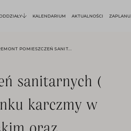
ODDZIAŁY
KALENDARIUM
AKTUALNOŚCI
ZAPLANU
REMONT POMIESZCZEŃ SANITARNYCH ( 3 ŁAZIENEK) W BUDYNKU KARCZMY W MIASTECZKU GALICYJSKIM ORAZ REMONT W POMIESZCZENIACH TOALET DLA ZWIEDZAJĄCYCH SKANSEN UJĘTYCH W DWÓCH ZADANIACH
ń sanitarnych (
ynku karczmy w
skim oraz