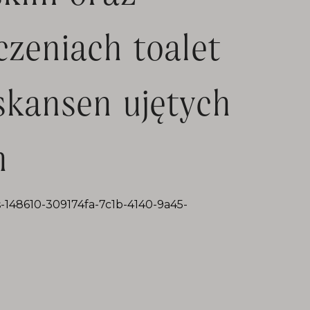
zeniach toalet
skansen ujętych
h
ds-148610-309174fa-7c1b-4140-9a45-