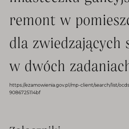
remont w pomieszc
dla zwiedzających 
w dwóch zadaniac
https://ezamowienia.gov.pl/mp-client/search/list/oc
9086725114bf