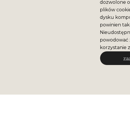
dozwolone o 
plików cooki
dysku komput
powinien tak
Nieudostępni
powodować z
korzystanie z
za