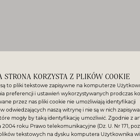
A STRONA KORZYSTA Z PLIKÓW COOKIE
” są to pliki tekstowe zapisywne na komputerze Użytkown
ia preferencji i ustawień wykorzystywanych prodczas ko
ane przez nas pliki cookie nie umożliwiają identyfikacji
 odwiedzających naszą witrynę i nie są w nich zapisyw
tóre mogły by taką identyfikację umożliwić. Zgodnie z ar
ca 2004 roku Prawo telekomunikacyjne (Dz. U. Nr 171, poz
plików tekstowych na dysku komputera Użytkownika wit