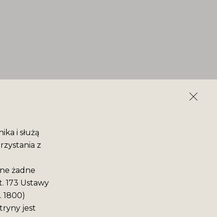
ika i służą
rzystania z
ane żadne
t. 173 Ustawy
. 1800)
ryny jest