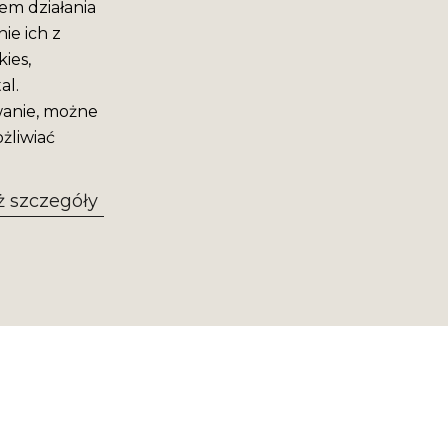
em działania
ie ich z
ies,
al.
wanie, możne
żliwiać
 szczegóły