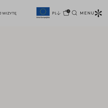
0
PL
MENU
J WIZYTĘ