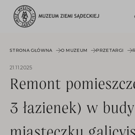
STRONA GŁÓWNA
O MUZEUM
PRZETARGI
21.11.2025
Remont pomieszcze
3 łazienek) w bud
miasteczku galicyj