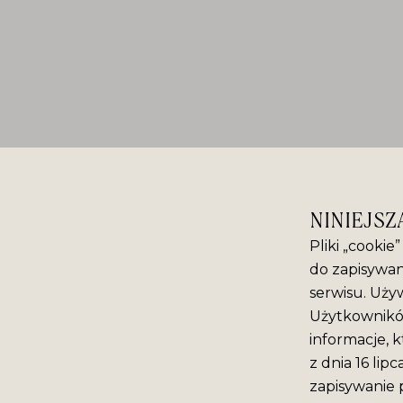
NINIEJSZ
Pliki „cookie
do zapisywan
serwisu. Używ
Użytkowników
informacje, k
z dnia 16 lip
zapisywanie 