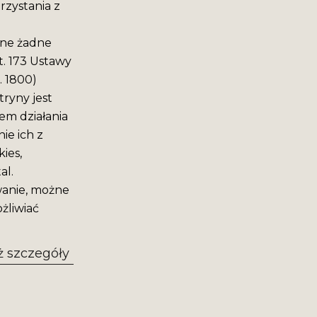
rzystania z
ane żadne
t. 173 Ustawy
. 1800)
ryny jest
em działania
ie ich z
ies,
al.
wanie, możne
żliwiać
 szczegóły