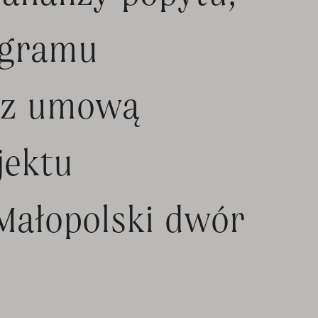
ogramu
 z umową
jektu
Małopolski dwór