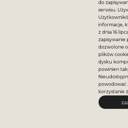
do zapisywan
serwisu. Używ
Użytkowników
informacje, k
z dnia 16 lip
zapisywanie 
dozwolone o 
plików cooki
dysku komput
powinien tak
Nieudostępni
powodować z
korzystanie z
za