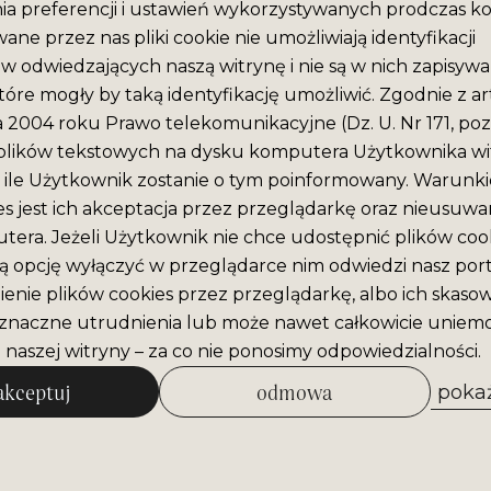
ia preferencji i ustawień wykorzystywanych prodczas ko
ane przez nas pliki cookie nie umożliwiają identyfikacji
 odwiedzających naszą witrynę i nie są w nich zapisyw
tóre mogły by taką identyfikację umożliwić. Zgodnie z ar
ca 2004 roku Prawo telekomunikacyjne (Dz. U. Nr 171, poz
plików tekstowych na dysku komputera Użytkownika wit
ile Użytkownik zostanie o tym poinformowany. Warunki
es jest ich akceptacja przez przeglądarkę oraz nieusuwan
era. Jeżeli Użytkownik nie chce udostępnić plików cook
ą opcję wyłączyć w przeglądarce nim odwiedzi nasz port
enie plików cookies przez przeglądarkę, albo ich skaso
naczne utrudnienia lub może nawet całkowicie uniemo
 naszej witryny – za co nie ponosimy odpowiedzialności.
akceptuj
odmowa
pokaż
zezwól na wybrane