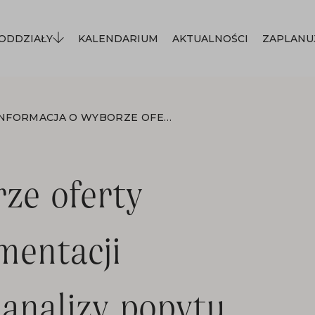
ODDZIAŁY
KALENDARIUM
AKTUALNOŚCI
ZAPLANU
INFORMACJA O WYBORZE OFERTY OPRACOWANIE DOKUMENTACJI APLIKACYJNEJ W TYM ANALIZY POPYTU, PRZYGOTOWANIE PROGRAMU KULTUROWEGO WRAZ Z UMOWĄ PARTNERSKĄ DLA PROJEKTU PARTNERSKIEGO PN. MAŁOPOLSKI DWÓR
ze oferty
mentacji
 analizy popytu,