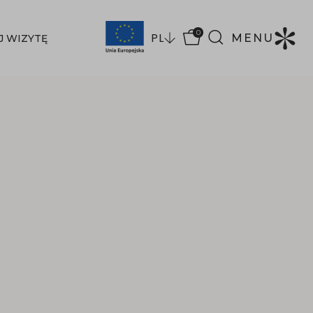
0
PL
MENU
J WIZYTĘ