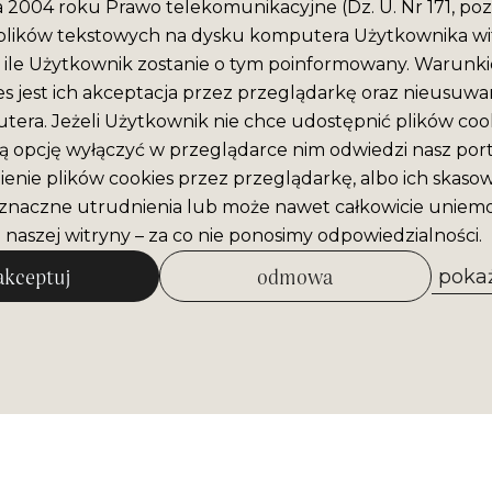
ca 2004 roku Prawo telekomunikacyjne (Dz. U. Nr 171, poz
plików tekstowych na dysku komputera Użytkownika wit
ile Użytkownik zostanie o tym poinformowany. Warunki
es jest ich akceptacja przez przeglądarkę oraz nieusuwan
era. Jeżeli Użytkownik nie chce udostępnić plików cook
ą opcję wyłączyć w przeglądarce nim odwiedzi nasz port
enie plików cookies przez przeglądarkę, albo ich skaso
naczne utrudnienia lub może nawet całkowicie uniemo
 naszej witryny – za co nie ponosimy odpowiedzialności.
akceptuj
odmowa
pokaż
zezwól na wybrane