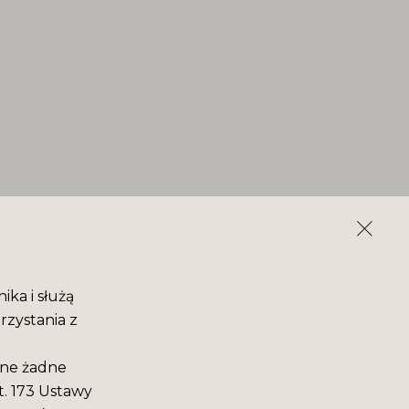
ika i służą
rzystania z
ane żadne
t. 173 Ustawy