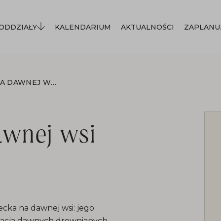
ODDZIAŁY
KALENDARIUM
AKTUALNOŚCI
ZAPLANU
ŻYCIE DZIECKA NA DAWNEJ WSI LACHOWSKIEJ
awnej wsi
ecka na dawnej wsi: jego
ntacja dawnych drewnianych