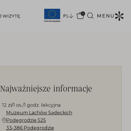
0
PL
MENU
J WIZYTĘ
Najważniejsze informacje
12 zł/1 os./1 godz. lekcyjna
Muzeum Lachów Sądeckich
Podegrodzie 525
33-386 Podegrodzie