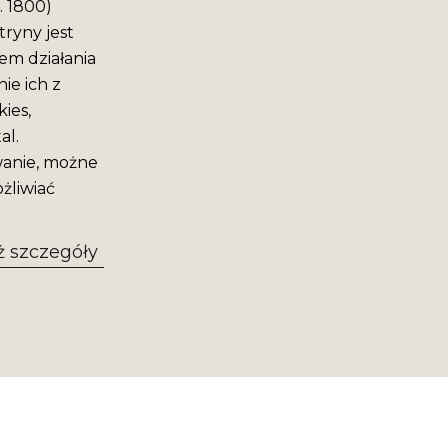
. 1800)
ryny jest
em działania
ie ich z
ies,
al.
wanie, możne
żliwiać
 szczegóły