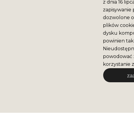
z dnia 16 lip
zapisywanie 
dozwolone o 
plików cooki
dysku komput
powinien tak
Nieudostępni
powodować z
korzystanie z
za